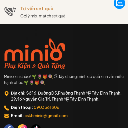
Tư vấn set quà
Gợi ý mix, match set quà.
Minio xin chào! 🌱 🌷 🎁 🍭 Ở đây chúng mình có quà xinh và nhiều
hạnh phúc 🌱 🌷 🎁 🍭
Địa chỉ:
Số 16, Đường D5,Phường Thạnh Mỹ Tây, Bình Thạnh.
29/16 Nguyễn Gia Trí, Thạnh Mỹ Tây, Bình Thạnh.
Điện thoại:
0903361806
Email:
cskhminio@gmail.com