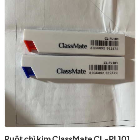
Ruột chì kim ClassMate CL-PL101