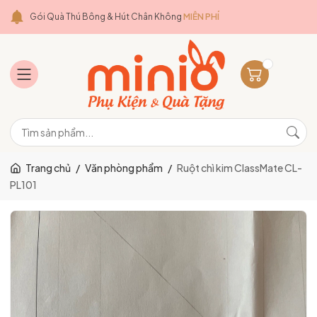
Gói Quà Thú Bông & Hút Chân Không
MIỄN PHÍ
Trang chủ
/
Văn phòng phẩm
/
Ruột chì kim ClassMate CL-
PL101