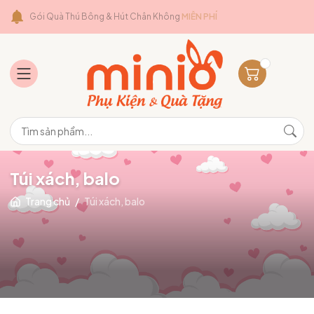
Gói Quà Thú Bông & Hút Chân Không
MIỄN PHÍ
Túi xách, balo
Trang chủ
/
Túi xách, balo