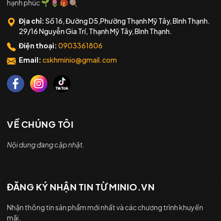
hạnh phúc 🌱 🌷 🎁 🍭
Địa chỉ:
Số 16, Đường D5,Phường Thạnh Mỹ Tây, Bình Thạnh.
29/16 Nguyễn Gia Trí, Thạnh Mỹ Tây, Bình Thạnh.
Điện thoại:
0903361806
Email:
cskhminio@gmail.com
VỀ CHÚNG TÔI
Nội dung đang cập nhật.
ĐĂNG KÝ NHẬN TIN TỪ MINIO.VN
Nhận thông tin sản phẩm mới nhất và các chương trình khuyến
mãi.