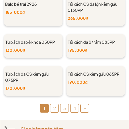
Balo bé trai 2928
Túi xách CS da lộn kèm gấu
0130PP
185.000₫
265.000₫
Túi xách da xẻ khoá 050PP
Túi xách da ô trám 085PP
130.000₫
195.000₫
Túi xách da CS kèm gấu
Túi xách CS kèm gấu 085PP
075PP
190.000₫
170.000₫
»
1
2
3
4
Giao hàng tận tâm