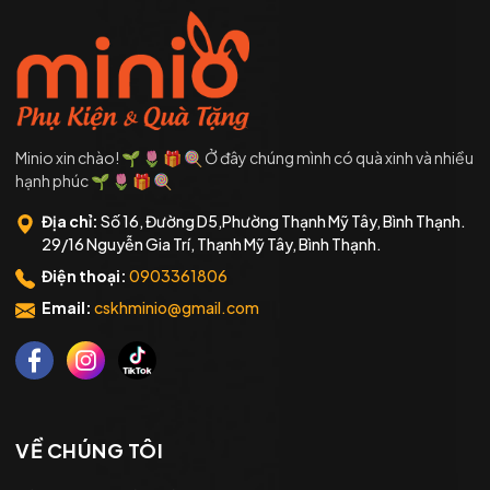
Minio xin chào! 🌱 🌷 🎁 🍭 Ở đây chúng mình có quà xinh và nhiều
hạnh phúc 🌱 🌷 🎁 🍭
Địa chỉ:
Số 16, Đường D5,Phường Thạnh Mỹ Tây, Bình Thạnh.
29/16 Nguyễn Gia Trí, Thạnh Mỹ Tây, Bình Thạnh.
Điện thoại:
0903361806
Email:
cskhminio@gmail.com
VỀ CHÚNG TÔI