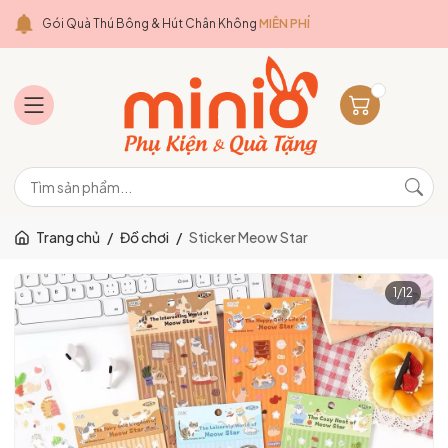
Gói Quà Thú Bông & Hút Chân Không
MIỄN PHÍ
Trang chủ
/
Đồ chơi
/
Sticker Meow Star
1
/
12