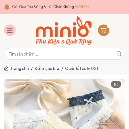
Gói Quà Thú Bông & Hút Chân Không
MIỄN PHÍ
Trang chủ
/
Đồ lót, áo bra
/
Quần lót cute 021
1
/
3