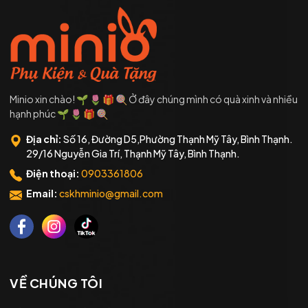
Minio xin chào! 🌱 🌷 🎁 🍭 Ở đây chúng mình có quà xinh và nhiều
hạnh phúc 🌱 🌷 🎁 🍭
Địa chỉ:
Số 16, Đường D5,Phường Thạnh Mỹ Tây, Bình Thạnh.
29/16 Nguyễn Gia Trí, Thạnh Mỹ Tây, Bình Thạnh.
Điện thoại:
0903361806
Email:
cskhminio@gmail.com
VỀ CHÚNG TÔI