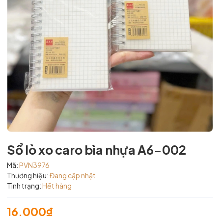
Sổ lò xo caro bìa nhựa A6-002
Mã:
PVN3976
Thương hiệu:
Đang cập nhật
Tình trạng:
Hết hàng
16.000₫