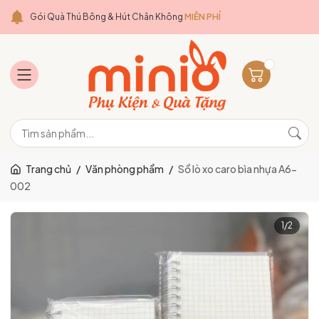
Gói Quà Thú Bông & Hút Chân Không
MIỄN PHÍ
Trang chủ
/
Văn phòng phẩm
/
Sổ lò xo caro bìa nhựa A6-
002
1
/
2