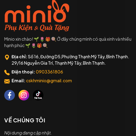
Minio xin chào! 🌱 🌷 🎁 🍭 Ở đây chúng mình có quà xinh và nhiều
hạnh phúc 🌱 🌷 🎁 🍭
Địa chỉ:
Số 16, Đường D5,Phường Thạnh Mỹ Tây, Bình Thạnh.
29/16 Nguyễn Gia Trí, Thạnh Mỹ Tây, Bình Thạnh.
Điện thoại:
0903361806
Email:
cskhminio@gmail.com
VỀ CHÚNG TÔI
Nội dung đang cập nhật.