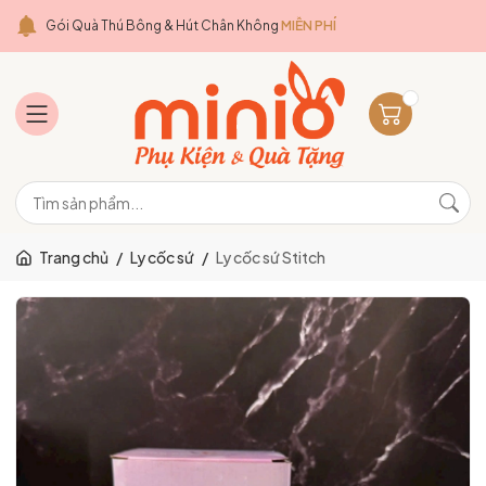
Gói Quà Thú Bông & Hút Chân Không
MIỄN PHÍ
Trang chủ
/
Ly cốc sứ
/
Ly cốc sứ Stitch