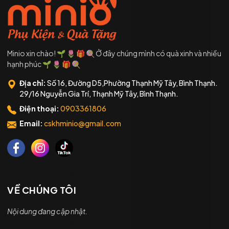
Minio xin chào! 🌱 🌷 🎁 🍭 Ở đây chúng mình có quà xinh và nhiều
hạnh phúc 🌱 🌷 🎁 🍭
Địa chỉ:
Số 16, Đường D5,Phường Thạnh Mỹ Tây, Bình Thạnh.
29/16 Nguyễn Gia Trí, Thạnh Mỹ Tây, Bình Thạnh.
Điện thoại:
0903361806
Email:
cskhminio@gmail.com
VỀ CHÚNG TÔI
Nội dung đang cập nhật.