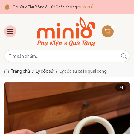
Gói Quà Thú Bông & Hút Chân Không
MIỄN PHÍ
Trang chủ
/
Ly cốc sứ
/
Ly cốc sứ cafe quai cong
1
/
4