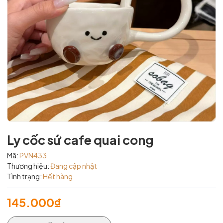
Ly cốc sứ cafe quai cong
Mã:
PVN433
Thương hiệu:
Đang cập nhật
Tình trạng:
Hết hàng
145.000₫