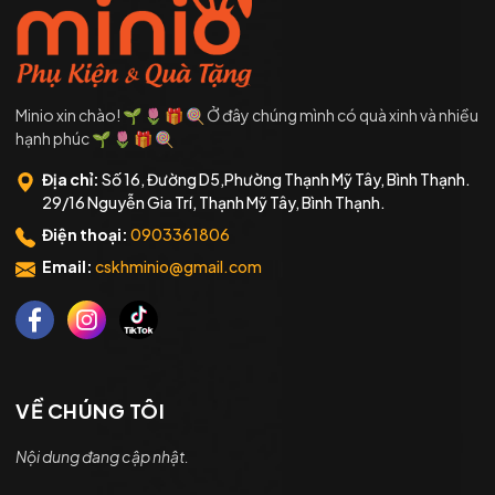
Minio xin chào! 🌱 🌷 🎁 🍭 Ở đây chúng mình có quà xinh và nhiều
hạnh phúc 🌱 🌷 🎁 🍭
Địa chỉ:
Số 16, Đường D5,Phường Thạnh Mỹ Tây, Bình Thạnh.
29/16 Nguyễn Gia Trí, Thạnh Mỹ Tây, Bình Thạnh.
Điện thoại:
0903361806
Email:
cskhminio@gmail.com
VỀ CHÚNG TÔI
Nội dung đang cập nhật.