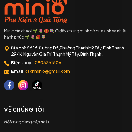
Minio xin chào! 🌱 🌷 🎁 🍭 Ở đây chúng mình có quà xinh và nhiều
hạnh phúc 🌱 🌷 🎁 🍭
Địa chỉ:
Số 16, Đường D5,Phường Thạnh Mỹ Tây, Bình Thạnh.
29/16 Nguyễn Gia Trí, Thạnh Mỹ Tây, Bình Thạnh.
Điện thoại:
0903361806
Email:
cskhminio@gmail.com
VỀ CHÚNG TÔI
Nội dung đang cập nhật.