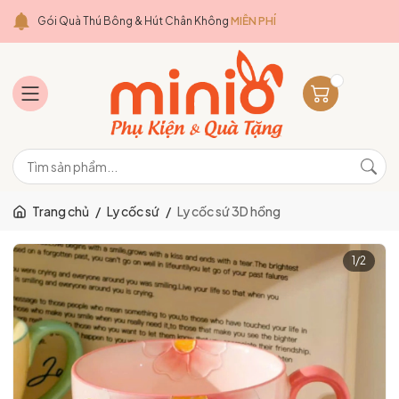
Gói Quà Thú Bông & Hút Chân Không
MIỄN PHÍ
Trang chủ
/
Ly cốc sứ
/
Ly cốc sứ 3D hồng
1
/
2