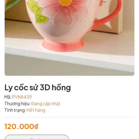
Ly cốc sứ 3D hồng
Mã:
PVN8439
Thương hiệu:
Đang cập nhật
Tình trạng:
Hết hàng
120.000₫