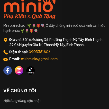
Minio xin chào! 🌱 🌷 🎁 🍭 Ở đây chúng mình có quà xinh và nhiều
hạnh phúc 🌱 🌷 🎁 🍭
Địa chỉ:
Số 16, Đường D5,Phường Thạnh Mỹ Tây, Bình Thạnh.
29/16 Nguyễn Gia Trí, Thạnh Mỹ Tây, Bình Thạnh.
Điện thoại:
0903361806
Email:
cskhminio@gmail.com
VỀ CHÚNG TÔI
Nội dung đang cập nhật.