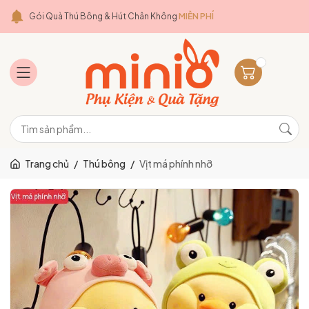
Gói Quà Thú Bông & Hút Chân Không
MIỄN PHÍ
Trang chủ
/
Thú bông
/
Vịt má phính nhỡ