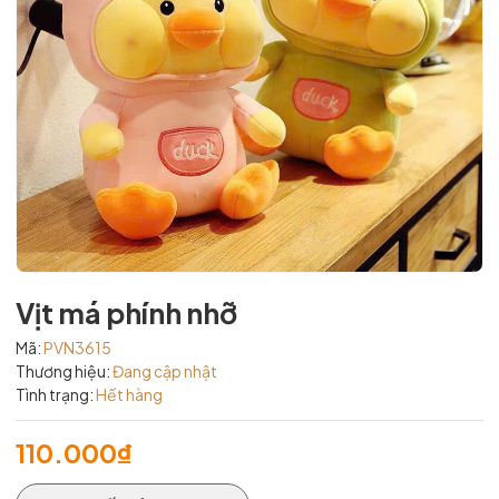
Vịt má phính nhỡ
Mã:
PVN3615
Thương hiệu:
Đang cập nhật
Tình trạng:
Hết hàng
110.000₫