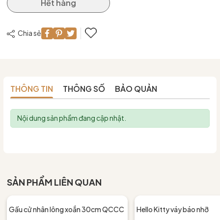
Hết hàng
Chia sẻ
THÔNG TIN
THÔNG SỐ
BẢO QUẢN
Nội dung sản phẩm đang cập nhật.
SẢN PHẨM LIÊN QUAN
Gấu cử nhân lông xoắn 30cm QCCC
Hello Kitty váy báo nhỡ