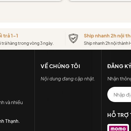
i trả 1-1
Ship nhanh 2h nội 
i trả hàng trong vòng 3 ngày.
Ship nhanh 2h nội thành
VỀ CHÚNG TÔI
ĐĂNG KÝ
Nội dung đang cập nhật.
Nhận thông
nh và nhiều
HỖ TRỢ
nh Thạnh.