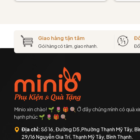
Giao hàng tận tâm
Đổ
Gói hàng có tâm, giao nhanh.
Đổ
Minio xin chào! 🌱 🌷 🎁 🍭 Ở đây chúng mình có quà xi
hạnh phúc 🌱 🌷 🎁 🍭
Địa chỉ:
Số 16, Đường D5,Phường Thạnh Mỹ Tây, Bì
29/16 Nguyễn Gia Trí, Thạnh Mỹ Tây, Bình Thạnh.