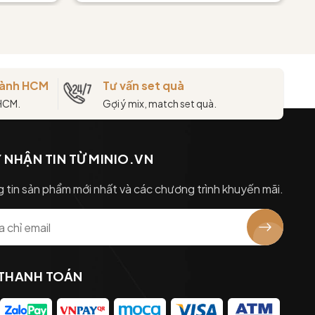
thành HCM
Tư vấn set quà
 HCM.
Gợi ý mix, match set quà.
 NHẬN TIN TỪ MINIO.VN
 tin sản phẩm mới nhất và các chương trình khuyến mãi.
 THANH TOÁN