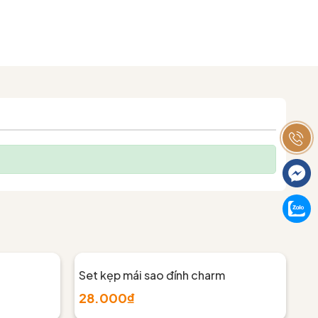
Set kẹp mái sao đính charm
Se
28.000₫
2