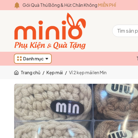
Gói Quà Thú Bông & Hút Chân Không
MIỄN PHÍ
Danh mục
Trang chủ
/
Kẹp mái
/
Vỉ 2 kẹp mái len Min