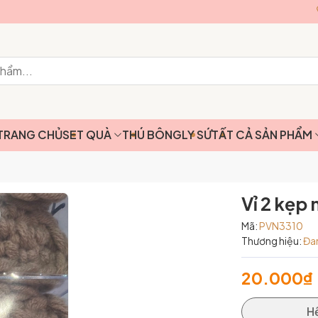
TRANG CHỦ
SET QUÀ
THÚ BÔNG
LY SỨ
TẤT CẢ SẢN PHẨM
Vỉ 2 kẹp 
Mã:
PVN3310
Thương hiệu:
Đa
20.000₫
H