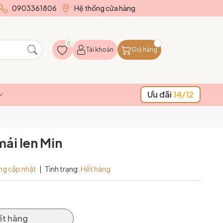
0903361806
Hệ thống cửa hàng
0
Tài khoản
Giỏ hàng
Ưu đãi
14/12
mái len Min
ng cập nhật
|
Tình trạng:
Hết hàng
ết hàng