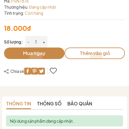
Mã:
PVN7876
Thương hiệu:
Đang cập nhật
Tình trạng:
Còn hàng
18.000₫
Số lượng:
-
+
Mua ngay
Thêm vào giỏ
Chia sẻ
THÔNG TIN
THÔNG SỐ
BẢO QUẢN
Nội dung sản phẩm đang cập nhật.