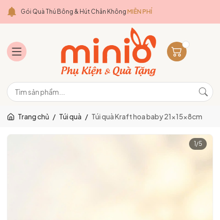
Gói Quà Thú Bông & Hút Chân Không
MIỄN PHÍ
Trang chủ
/
Túi quà
/
Túi quà Kraft hoa baby 21x15x8cm
1
/
5