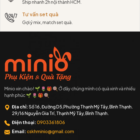
Ship nhanh 2h nội thành HCM.
Tư vấn set quà
Gợi ý mix, match set quà.
Minio xin chào! 🌱 🌷 🎁 🍭 Ở đây chúng mình có quà xinh và nhiều
hạnh phúc 🌱 🌷 🎁 🍭
Địa chỉ:
Số 16, Đường D5,Phường Thạnh Mỹ Tây, Bình Thạnh.
29/16 Nguyễn Gia Trí, Thạnh Mỹ Tây, Bình Thạnh.
Điện thoại:
0903361806
Email:
cskhminio@gmail.com