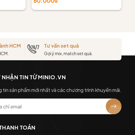
60.000₫
8
thành HCM
Tư vấn set quà
 HCM.
Gợi ý mix, match set quà.
 NHẬN TIN TỪ MINIO.VN
 tin sản phẩm mới nhất và các chương trình khuyến mãi.
 THANH TOÁN