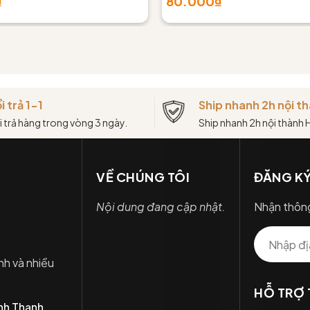
₫
80.000₫
i trả 1-1
Ship nhanh 2h nội 
i trả hàng trong vòng 3 ngày.
Ship nhanh 2h nội thành
VỀ CHÚNG TÔI
ĐĂNG KÝ
Nội dung đang cập nhật.
Nhận thông
nh và nhiều
HỖ TRỢ
nh Thạnh.