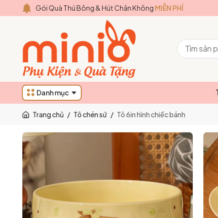
Gói Quà Thú Bông & Hút Chân Không
MIỄN PHÍ
Danh mục
Trang chủ
/
Tô chén sứ
/
Tô 6in hình chiếc bánh