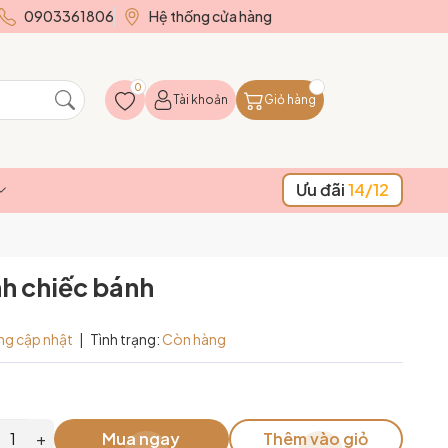
0903361806
Hệ thống cửa hàng
0
Tài khoản
Giỏ hàng
Ưu đãi
14/12
nh chiếc bánh
ng cập nhật
|
Tình trạng:
Còn hàng
+
Mua ngay
Thêm vào giỏ