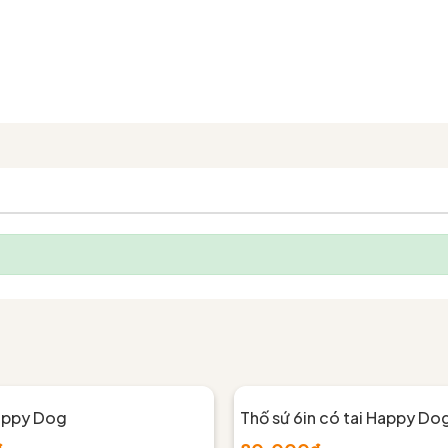
appy Dog
Thố sứ 6in có tai Happy Do