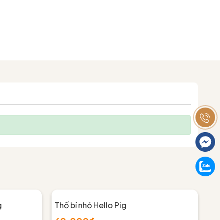
g
Thố bí nhỏ Hello Pig
Th