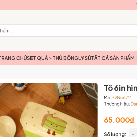
TRANG CHỦ
SET QUÀ
THÚ BÔNG
LY SỨ
TẤT CẢ SẢN PHẨM
Tô 6in hì
Mã:
PVN8672
Thương hiệu:
Đa
65.000₫
Số lượng:
-