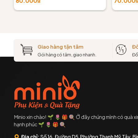
80.000₫
70.000
Giao hàng tận tâm
Đổ
Gói hàng có tâm, giao nhanh.
Đổ
Minio xin chào! 🌱 🌷 🎁 🍭 Ở đây chúng mình có quà xi
hạnh phúc 🌱 🌷 🎁 🍭
Địa chỉ:
Số 16, Đường D5,Phường Thạnh Mỹ Tây, Bì