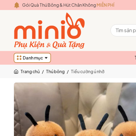
Gói Quà Thú Bông & Hút Chân Không
MIỄN PHÍ
Danh mục
Trang chủ
/
Thú bông
/
Tiểu cường ú nhỡ