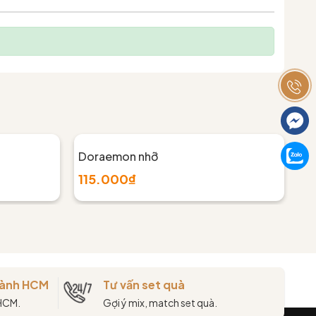
Doraemon nhỡ
Cừ
115.000₫
1
thành HCM
Tư vấn set quà
 HCM.
Gợi ý mix, match set quà.