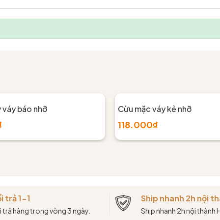
y váy báo nhỡ
Cừu mặc váy kẻ nhỡ
₫
118.000₫
i trả 1-1
Ship nhanh 2h nội 
i trả hàng trong vòng 3 ngày.
Ship nhanh 2h nội thành