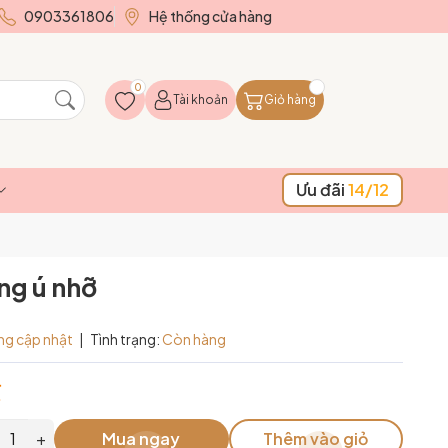
0903361806
Hệ thống cửa hàng
0
Tài khoản
Giỏ hàng
Ưu đãi
14/12
ng ú nhỡ
ng cập nhật
|
Tình trạng:
Còn hàng
₫
+
Mua ngay
Thêm vào giỏ