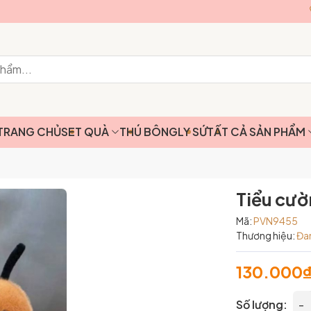
TRANG CHỦ
SET QUÀ
THÚ BÔNG
LY SỨ
TẤT CẢ SẢN PHẨM
Tiểu cườ
Mã:
PVN9455
Thương hiệu:
Đa
130.000
Số lượng:
-