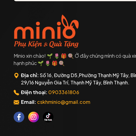
Minio xin chào! 🌱 🌷 🎁 🍭 Ở đây chúng mình có quà xi
hạnh phúc 🌱 🌷 🎁 🍭
Địa chỉ:
Số 16, Đường D5,Phường Thạnh Mỹ Tây, Bì
29/16 Nguyễn Gia Trí, Thạnh Mỹ Tây, Bình Thạnh.
Điện thoại:
0903361806
Email:
cskhminio@gmail.com