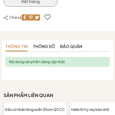
Hết hàng
Chia sẻ
THÔNG TIN
THÔNG SỐ
BẢO QUẢN
Nội dung sản phẩm đang cập nhật.
SẢN PHẨM LIÊN QUAN
Gấu cử nhân lông xoắn 30cm QCCC
Hello Kitty váy báo nhỡ