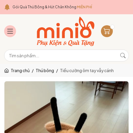
Gói Quà Thú Bông & Hút Chân Không
MIỄN PHÍ
Trang chủ
/
Thú bông
/
Tiểu cường ôm tay vẫy cánh