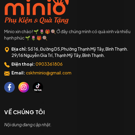
Minio xin chào! 🌱 🌷 🎁 🍭 Ở đây chúng mình có quà xinh và nhiều
hạnh phúc 🌱 🌷 🎁 🍭
Địa chỉ:
Số 16, Đường D5,Phường Thạnh Mỹ Tây, Bình Thạnh.
29/16 Nguyễn Gia Trí, Thạnh Mỹ Tây, Bình Thạnh.
Điện thoại:
0903361806
Email:
cskhminio@gmail.com
VỀ CHÚNG TÔI
Nội dung đang cập nhật.