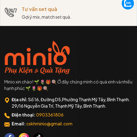
Tư vấn set quà
Gợi ý mix, match set quà.
Minio xin chào! 🌱 🌷 🎁 🍭 Ở đây chúng mình có quà xinh và nhiều
hạnh phúc 🌱 🌷 🎁 🍭
Địa chỉ:
Số 16, Đường D5,Phường Thạnh Mỹ Tây, Bình Thạnh.
29/16 Nguyễn Gia Trí, Thạnh Mỹ Tây, Bình Thạnh.
Điện thoại:
0903361806
Email:
cskhminio@gmail.com