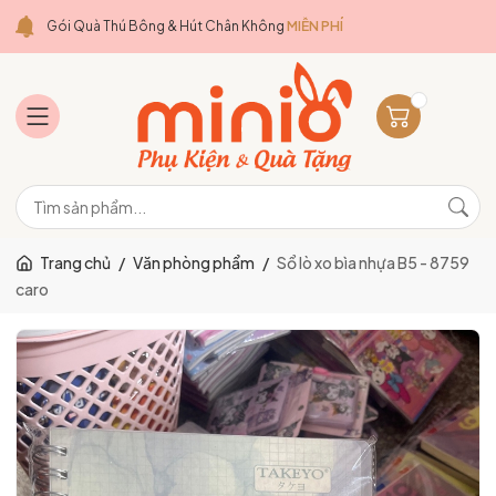
Gói Quà Thú Bông & Hút Chân Không
MIỄN PHÍ
Trang chủ
/
Văn phòng phẩm
/
Sổ lò xo bìa nhựa B5 - 8759
caro