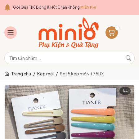
Gói Quà Thú Bông & Hút Chân Không
MIỄN PHÍ
Trang chủ
/
Kẹp mái
/
Set 5 kẹp mỏ vịt 75UX
1
/
4