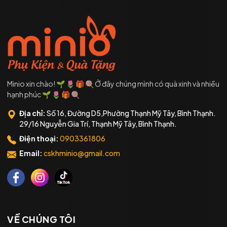
Minio xin chào! 🌱 🌷 🎁 🍭 Ở đây chúng mình có quà xinh và nhiều
hạnh phúc 🌱 🌷 🎁 🍭
Địa chỉ:
Số 16, Đường D5,Phường Thạnh Mỹ Tây, Bình Thạnh.
29/16 Nguyễn Gia Trí, Thạnh Mỹ Tây, Bình Thạnh.
Điện thoại:
0903361806
Email:
cskhminio@gmail.com
VỀ CHÚNG TÔI