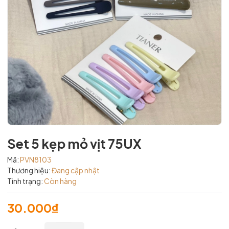
Set 5 kẹp mỏ vịt 75UX
Mã:
PVN8103
Thương hiệu:
Đang cập nhật
Tình trạng:
Còn hàng
30.000₫