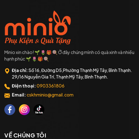
Minio xin chào! 🌱 🌷 🎁 🍭 Ở đây chúng mình có quà xinh và nhiều
hạnh phúc 🌱 🌷 🎁 🍭
Địa chỉ:
Số 16, Đường D5,Phường Thạnh Mỹ Tây, Bình Thạnh.
29/16 Nguyễn Gia Trí, Thạnh Mỹ Tây, Bình Thạnh.
Điện thoại:
0903361806
Email:
cskhminio@gmail.com
VỀ CHÚNG TÔI