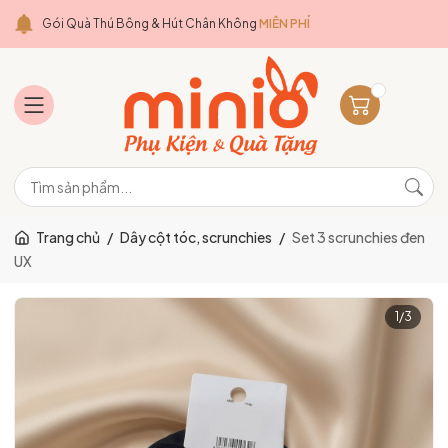
Gói Quà Thú Bông & Hút Chân Không
MIỄN PHÍ
Trang chủ
/
Dây cột tóc, scrunchies
/
Set 3 scrunchies đen
UX
1
/
3