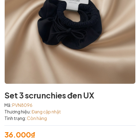
Set 3 scrunchies đen UX
Mã:
PVN8096
Thương hiệu:
Đang cập nhật
Tình trạng:
Còn hàng
36.000₫