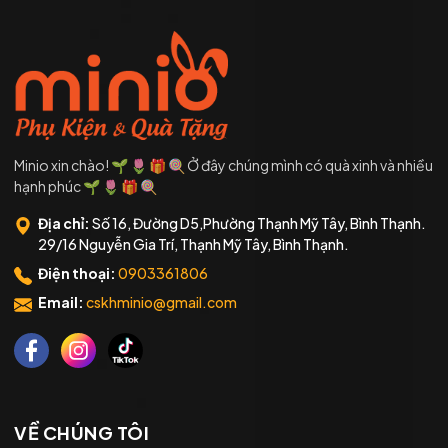
Minio xin chào! 🌱 🌷 🎁 🍭 Ở đây chúng mình có quà xinh và nhiều
hạnh phúc 🌱 🌷 🎁 🍭
Địa chỉ:
Số 16, Đường D5,Phường Thạnh Mỹ Tây, Bình Thạnh.
29/16 Nguyễn Gia Trí, Thạnh Mỹ Tây, Bình Thạnh.
Điện thoại:
0903361806
Email:
cskhminio@gmail.com
VỀ CHÚNG TÔI