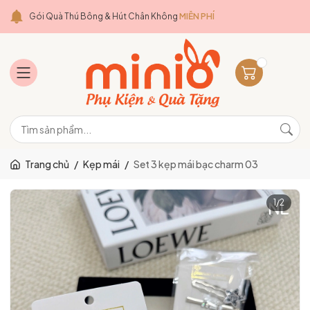
Gói Quà Thú Bông & Hút Chân Không
MIỄN PHÍ
Trang chủ
/
Kẹp mái
/
Set 3 kẹp mái bạc charm 03
1
/
2