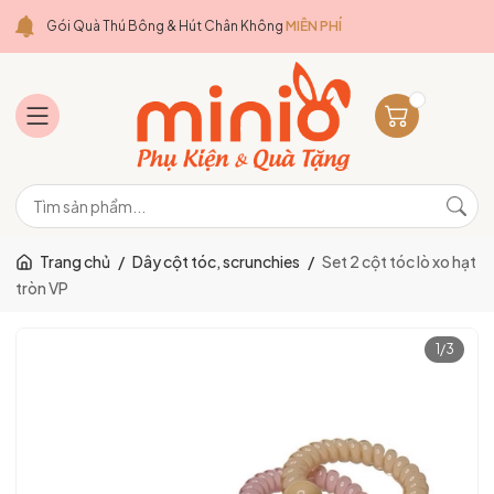
Gói Quà Thú Bông & Hút Chân Không
MIỄN PHÍ
Trang chủ
/
Dây cột tóc, scrunchies
/
Set 2 cột tóc lò xo hạt
tròn VP
1
/
3