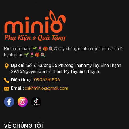
Minio xin chào! 🌱 🌷 🎁 🍭 Ở đây chúng mình có quà xinh và nhiều
hạnh phúc 🌱 🌷 🎁 🍭
Địa chỉ:
Số 16, Đường D5,Phường Thạnh Mỹ Tây, Bình Thạnh.
29/16 Nguyễn Gia Trí, Thạnh Mỹ Tây, Bình Thạnh.
Điện thoại:
0903361806
Email:
cskhminio@gmail.com
VỀ CHÚNG TÔI