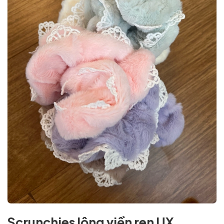
Scrunchies lông viền ren UX