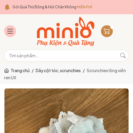
Gói Quà Thú Bông & Hút Chân Không
MIỄN PHÍ
Trang chủ
/
Dây cột tóc, scrunchies
/
Scrunchies lông viền
ren UX