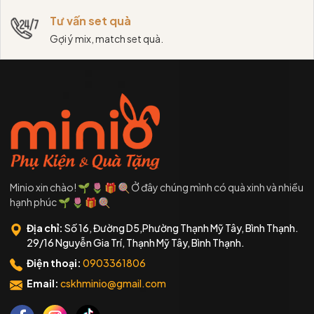
Tư vấn set quà
Gợi ý mix, match set quà.
Minio xin chào! 🌱 🌷 🎁 🍭 Ở đây chúng mình có quà xinh và nhiều
hạnh phúc 🌱 🌷 🎁 🍭
Địa chỉ:
Số 16, Đường D5,Phường Thạnh Mỹ Tây, Bình Thạnh.
29/16 Nguyễn Gia Trí, Thạnh Mỹ Tây, Bình Thạnh.
Điện thoại:
0903361806
Email:
cskhminio@gmail.com