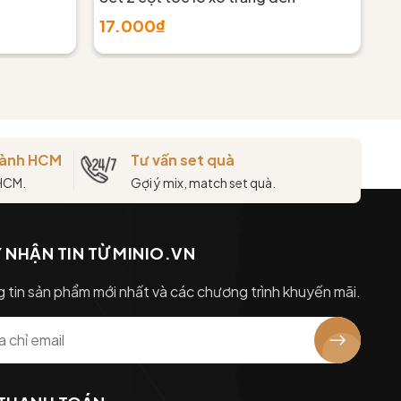
17.000₫
1
thành HCM
Tư vấn set quà
 HCM.
Gợi ý mix, match set quà.
 NHẬN TIN TỪ MINIO.VN
 tin sản phẩm mới nhất và các chương trình khuyến mãi.