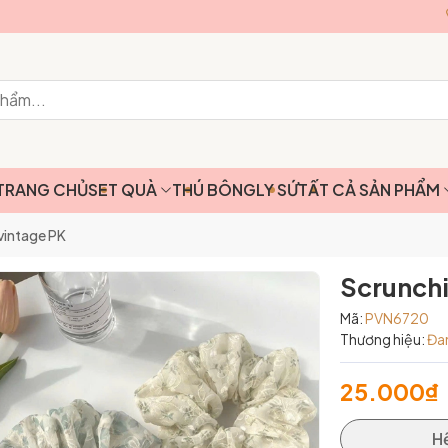
TRANG CHỦ
SET QUÀ
THÚ BÔNG
LY SỨ
TẤT CẢ SẢN PHẨM
 vintage PK
Scrunchi
Mã:
PVN6720
Thương hiệu:
Đa
25.000₫
H