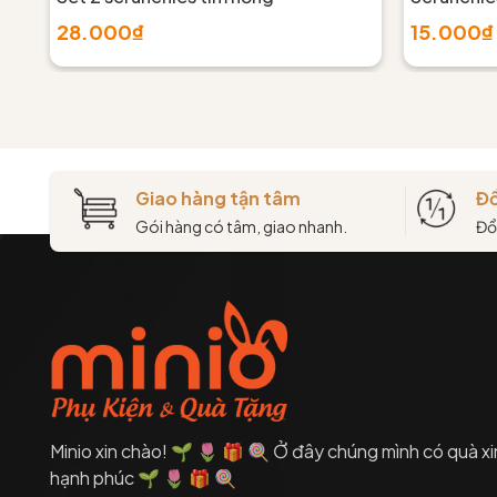
28.000₫
15.000₫
Giao hàng tận tâm
Đổ
Gói hàng có tâm, giao nhanh.
Đổ
Minio xin chào! 🌱 🌷 🎁 🍭 Ở đây chúng mình có quà xi
hạnh phúc 🌱 🌷 🎁 🍭