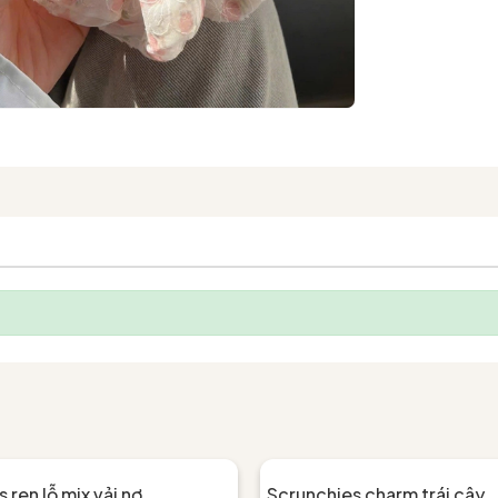
 ren lỗ mix vải nơ
Scrunchies charm trái cây