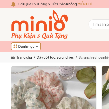
Gói Quà Thú Bông & Hút Chân Không
MIỄN PHÍ
Danh mục
Trang chủ
/
Dây cột tóc, scrunchies
/
Scrunchies hoa nhí