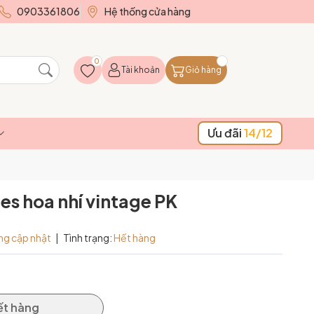
0903361806
Hệ thống cửa hàng
0
Tài khoản
Giỏ hàng
Ưu đãi
14/12
es hoa nhí vintage PK
ng cập nhật
|
Tình trạng:
Hết hàng
ết hàng