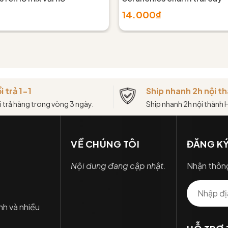
14.000₫
i trả 1-1
Ship nhanh 2h nội 
i trả hàng trong vòng 3 ngày.
Ship nhanh 2h nội thành
VỀ CHÚNG TÔI
ĐĂNG KÝ
Nội dung đang cập nhật.
Nhận thông
nh và nhiều