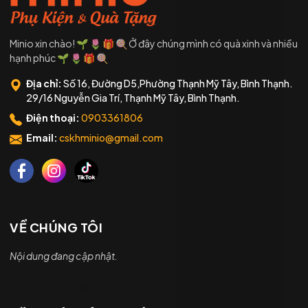
Minio xin chào! 🌱 🌷 🎁 🍭 Ở đây chúng mình có quà xinh và nhiều
hạnh phúc 🌱 🌷 🎁 🍭
Địa chỉ:
Số 16, Đường D5,Phường Thạnh Mỹ Tây, Bình Thạnh.
29/16 Nguyễn Gia Trí, Thạnh Mỹ Tây, Bình Thạnh.
Điện thoại:
0903361806
Email:
cskhminio@gmail.com
VỀ CHÚNG TÔI
Nội dung đang cập nhật.