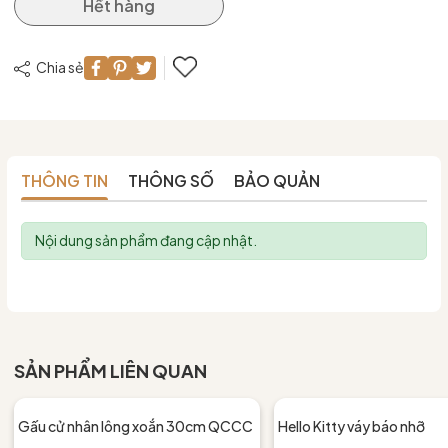
Hết hàng
Chia sẻ
THÔNG TIN
THÔNG SỐ
BẢO QUẢN
Nội dung sản phẩm đang cập nhật.
SẢN PHẨM LIÊN QUAN
Gấu cử nhân lông xoắn 30cm QCCC
Hello Kitty váy báo nhỡ