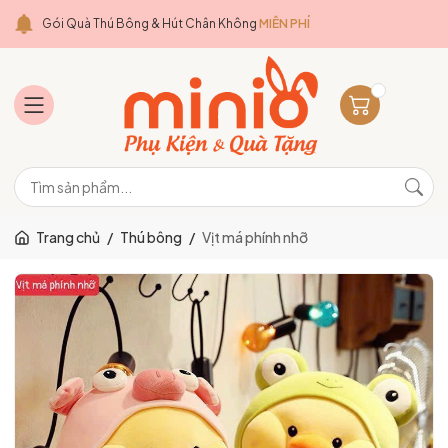
Gói Quà Thú Bông & Hút Chân Không
MIỄN PHÍ
Trang chủ
/
Thú bông
/
Vịt má phính nhỡ