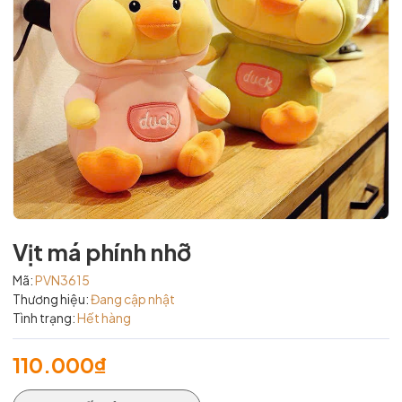
Vịt má phính nhỡ
Mã:
PVN3615
Thương hiệu:
Đang cập nhật
Tình trạng:
Hết hàng
110.000₫