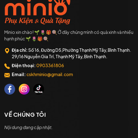
Minio xin chào! 🌱 🌷 🎁 🍭 Ở đây chúng mình có quà xinh và nhiều
hạnh phúc 🌱 🌷 🎁 🍭
Địa chỉ:
Số 16, Đường D5,Phường Thạnh Mỹ Tây, Bình Thạnh.
29/16 Nguyễn Gia Trí, Thạnh Mỹ Tây, Bình Thạnh.
Điện thoại:
0903361806
Email:
cskhminio@gmail.com
VỀ CHÚNG TÔI
Nội dung đang cập nhật.