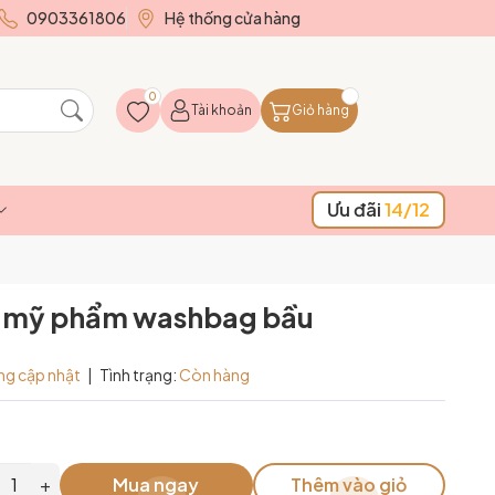
0903361806
Hệ thống cửa hàng
0
Tài khoản
Giỏ hàng
Ưu đãi
14/12
g mỹ phẩm washbag bầu
ng cập nhật
|
Tình trạng:
Còn hàng
+
Mua ngay
Thêm vào giỏ