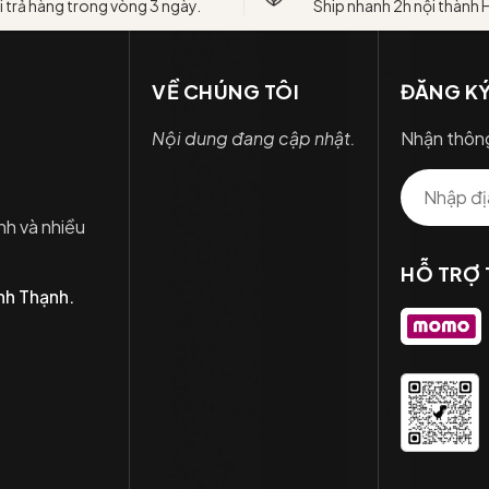
i trả hàng trong vòng 3 ngày.
Ship nhanh 2h nội thành
VỀ CHÚNG TÔI
ĐĂNG KÝ
Nội dung đang cập nhật.
Nhận thông
nh và nhiều
HỖ TRỢ
nh Thạnh.