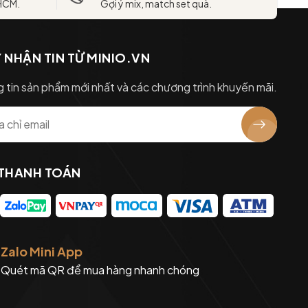
 HCM.
Gợi ý mix, match set quà.
 NHẬN TIN TỪ MINIO.VN
 tin sản phẩm mới nhất và các chương trình khuyến mãi.
 THANH TOÁN
Zalo Mini App
Quét mã QR để mua hàng nhanh chóng