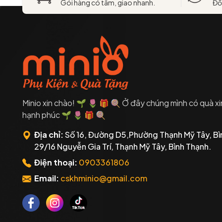
Gói hàng có tâm, giao nhanh.
Đổ
Minio xin chào! 🌱 🌷 🎁 🍭 Ở đây chúng mình có quà xi
hạnh phúc 🌱 🌷 🎁 🍭
Địa chỉ:
Số 16, Đường D5,Phường Thạnh Mỹ Tây, Bì
29/16 Nguyễn Gia Trí, Thạnh Mỹ Tây, Bình Thạnh.
Điện thoại:
0903361806
Email:
cskhminio@gmail.com