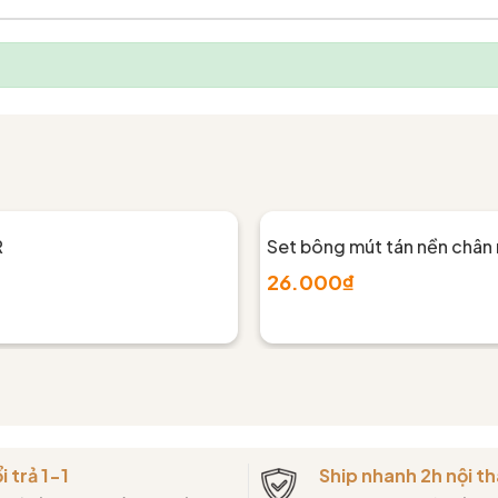
R
Set bông mút tán nền chân
26.000₫
i trả 1-1
Ship nhanh 2h nội 