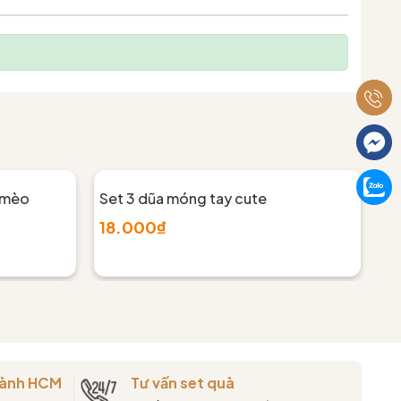
 mèo
Set 3 dũa móng tay cute
Se
18.000₫
2
thành HCM
Tư vấn set quà