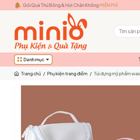
Gói Quà Thú Bông & Hút Chân Không
MIỄN PHÍ
Danh mục
Trang chủ
/
Phụ kiện trang điểm
/
Túi đựng mỹ phẩm wa