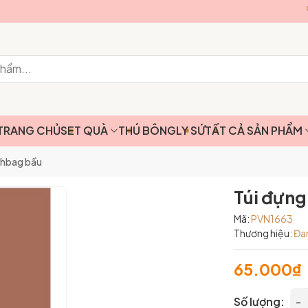
TRANG CHỦ
SET QUÀ
THÚ BÔNG
LY SỨ
TẤT CẢ SẢN PHẨM
shbag bầu
Túi đựn
Mã:
PVN1663
Thương hiệu:
Đa
65.000₫
Số lượng:
-