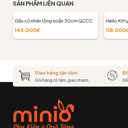
SẢN PHẨM LIÊN QUAN
Gấu cử nhân lông xoắn 30cm QCCC
Hello Kitt
145.000₫
118.000
Giao hàng tận tâm
Đổ
Gói hàng có tâm, giao nhanh.
Đổ