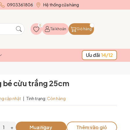
0903361806
Hệ thống cửa hàng
0
Tài khoản
Giỏ hàng
Ưu đãi
14/12
 bé cừu trắng 25cm
ng cập nhật
|
Tình trạng:
Còn hàng
+
Mua ngay
Thêm vào giỏ