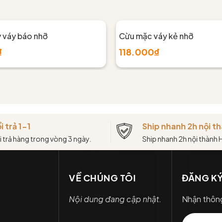
y váy báo nhỡ
Cừu mặc váy kẻ nhỡ
₫
118.000₫
i trả 1-1
Ship nhanh 2h nội 
i trả hàng trong vòng 3 ngày.
Ship nhanh 2h nội thành
VỀ CHÚNG TÔI
ĐĂNG KÝ
Nội dung đang cập nhật.
Nhận thông