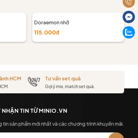
Doraemon nhỡ
Cá
115.000₫
1
thành HCM
Tư vấn set quà
 HCM.
Gợi ý mix, match set quà.
 NHẬN TIN TỪ MINIO.VN
 tin sản phẩm mới nhất và các chương trình khuyến mãi.