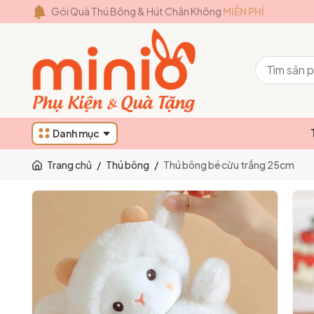
Gói Quà Thú Bông & Hút Chân Không
MIỄN PHÍ
Danh mục
Trang chủ
/
Thú bông
/
Thú bông bé cừu trắng 25cm