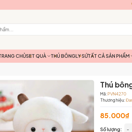
TRANG CHỦ
SET QUÀ
THÚ BÔNG
LY SỨ
TẤT CẢ SẢN PHẨM
Thú bông
Mã:
PVN4270
Thương hiệu:
Đa
85.000₫
Số lượng:
-