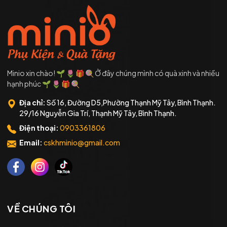
Minio xin chào! 🌱 🌷 🎁 🍭 Ở đây chúng mình có quà xinh và nhiều
hạnh phúc 🌱 🌷 🎁 🍭
Địa chỉ:
Số 16, Đường D5,Phường Thạnh Mỹ Tây, Bình Thạnh.
29/16 Nguyễn Gia Trí, Thạnh Mỹ Tây, Bình Thạnh.
Điện thoại:
0903361806
Email:
cskhminio@gmail.com
VỀ CHÚNG TÔI