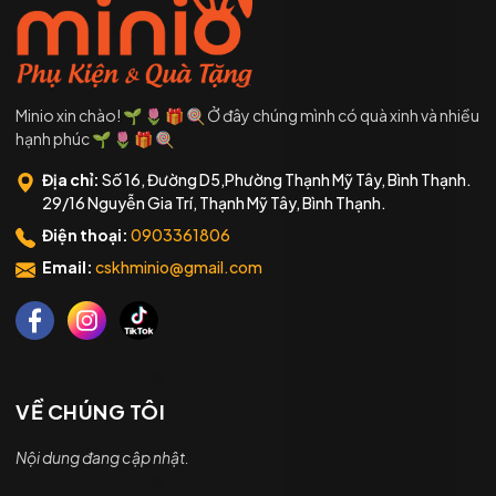
Minio xin chào! 🌱 🌷 🎁 🍭 Ở đây chúng mình có quà xinh và nhiều
hạnh phúc 🌱 🌷 🎁 🍭
Địa chỉ:
Số 16, Đường D5,Phường Thạnh Mỹ Tây, Bình Thạnh.
29/16 Nguyễn Gia Trí, Thạnh Mỹ Tây, Bình Thạnh.
Điện thoại:
0903361806
Email:
cskhminio@gmail.com
VỀ CHÚNG TÔI
Nội dung đang cập nhật.