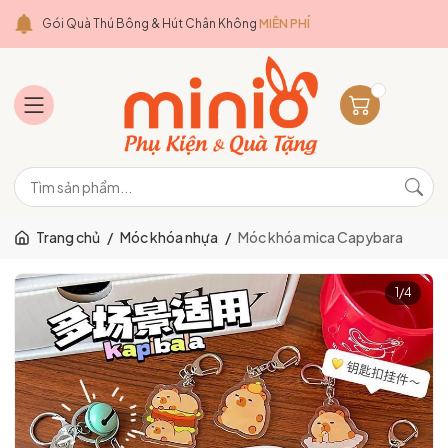
Gói Quà Thú Bông & Hút Chân Không
MIỄN PHÍ
Trang chủ
/
Móc khóa nhựa
/
Móc khóa mica Capybara
1
/
4