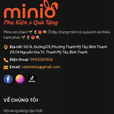
Minio xin chào! 🌱 🌷 🎁 🍭 Ở đây chúng mình có quà xinh và nhiều
hạnh phúc 🌱 🌷 🎁 🍭
Địa chỉ:
Số 16, Đường D5,Phường Thạnh Mỹ Tây, Bình Thạnh.
29/16 Nguyễn Gia Trí, Thạnh Mỹ Tây, Bình Thạnh.
Điện thoại:
0903361806
Email:
cskhminio@gmail.com
VỀ CHÚNG TÔI
Nội dung đang cập nhật.