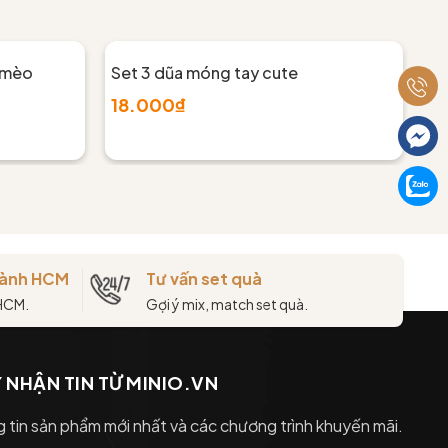
 mèo
Set 3 dũa móng tay cute
Se
18.000₫
2
thành HCM
Tư vấn set quà
 HCM.
Gợi ý mix, match set quà.
 NHẬN TIN TỪ MINIO.VN
 tin sản phẩm mới nhất và các chương trình khuyến mãi.