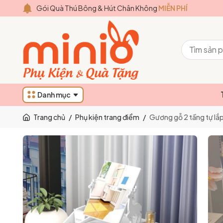
Gói Quà Thú Bông & Hút Chân Không
MIỄN PHÍ
Danh mục
Trang chủ
/
Phụ kiện trang điểm
/
Gương gỗ 2 tầng tự lắ