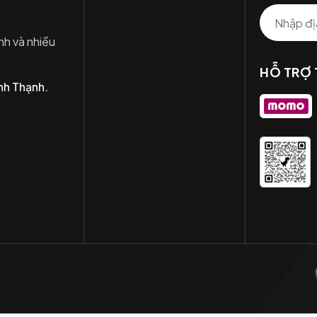
nh và nhiều
HỖ TRỢ
nh Thạnh.