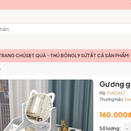
TRANG CHỦ
SET QUÀ
THÚ BÔNG
LY SỨ
TẤT CẢ SẢN PHẨM
p
Gương gỗ
Mã:
PVN3467
Thương hiệu:
Đa
160.000
Số lượng:
-