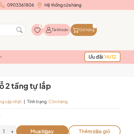
0903361806
Hệ thống cửa hàng
0
Tài khoản
Giỏ hàng
Ưu đãi
14/12
 2 tầng tự lắp
ng cập nhật
|
Tình trạng:
Còn hàng
₫
+
Mua ngay
Thêm vào giỏ