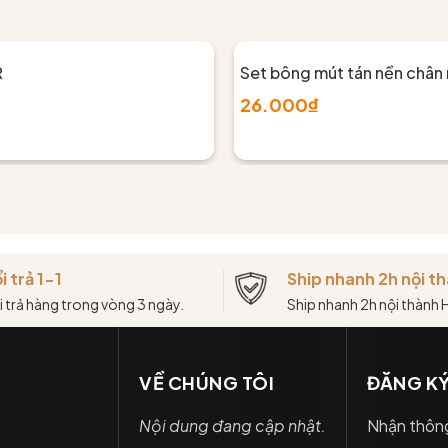
R
Set bông mút tán nền chân
26.000₫
i trả 1-1
Ship nhanh 2h nội 
i trả hàng trong vòng 3 ngày.
Ship nhanh 2h nội thành
VỀ CHÚNG TÔI
ĐĂNG KÝ
Nội dung đang cập nhật.
Nhận thông