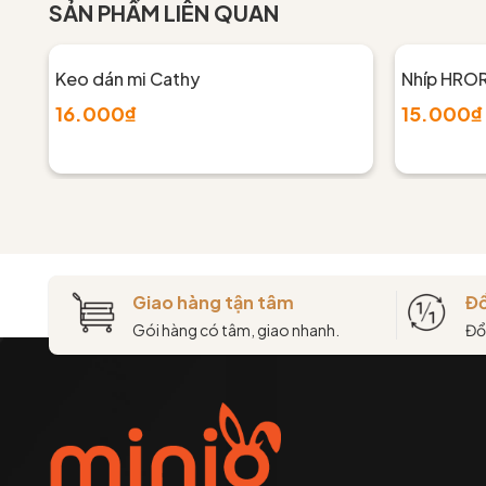
SẢN PHẨM LIÊN QUAN
Keo dán mi Cathy
Nhíp HRO
16.000₫
15.000₫
Giao hàng tận tâm
Đổ
Gói hàng có tâm, giao nhanh.
Đổ