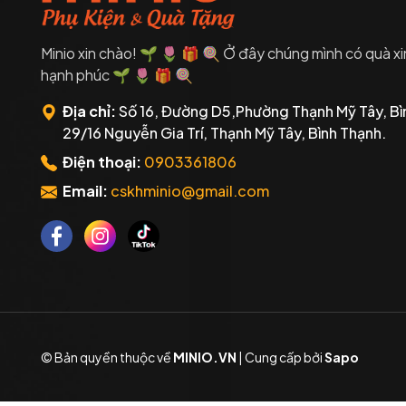
Minio xin chào! 🌱 🌷 🎁 🍭 Ở đây chúng mình có quà xi
hạnh phúc 🌱 🌷 🎁 🍭
Địa chỉ:
Số 16, Đường D5,Phường Thạnh Mỹ Tây, Bì
29/16 Nguyễn Gia Trí, Thạnh Mỹ Tây, Bình Thạnh.
Điện thoại:
0903361806
Email:
cskhminio@gmail.com
© Bản quyền thuộc về
MINIO.VN
|
Cung cấp bởi
Sapo