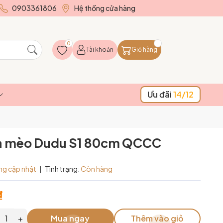
0903361806
Hệ thống cửa hàng
0
Tài khoản
Giỏ hàng
Ưu đãi
14/12
a mèo Dudu S1 80cm QCCC
ng cập nhật
|
Tình trạng:
Còn hàng
₫
+
Mua ngay
Thêm vào giỏ