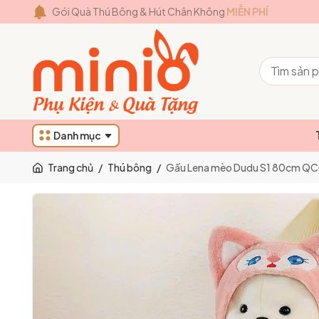
Gói Quà Thú Bông & Hút Chân Không
MIỄN PHÍ
Danh mục
Trang chủ
/
Thú bông
/
Gấu Lena mèo Dudu S1 80cm Q