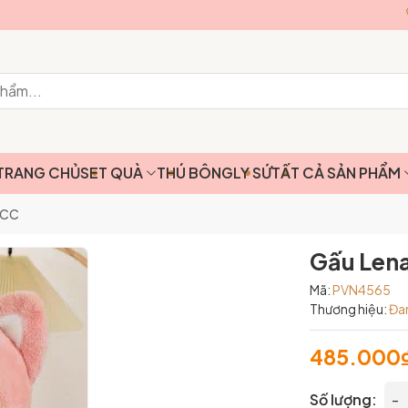
TRANG CHỦ
SET QUÀ
THÚ BÔNG
LY SỨ
TẤT CẢ SẢN PHẨM
CCC
Gấu Len
Mã:
PVN4565
Thương hiệu:
Đa
485.000
Số lượng:
-