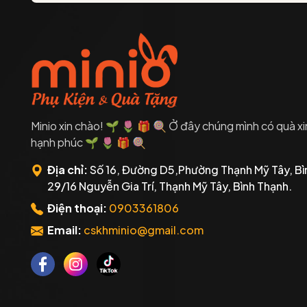
Minio xin chào! 🌱 🌷 🎁 🍭 Ở đây chúng mình có quà xi
hạnh phúc 🌱 🌷 🎁 🍭
Địa chỉ:
Số 16, Đường D5,Phường Thạnh Mỹ Tây, Bì
29/16 Nguyễn Gia Trí, Thạnh Mỹ Tây, Bình Thạnh.
Điện thoại:
0903361806
Email:
cskhminio@gmail.com