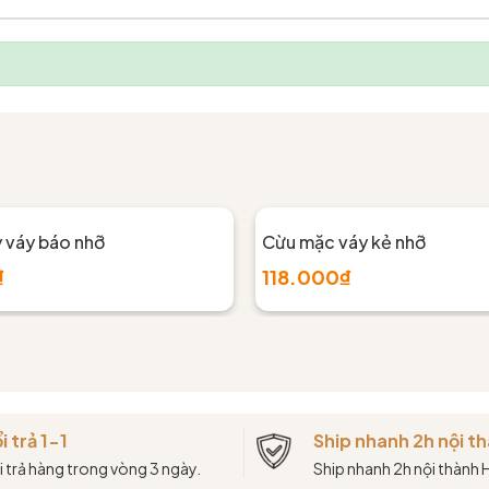
y váy báo nhỡ
Cừu mặc váy kẻ nhỡ
₫
118.000₫
i trả 1-1
Ship nhanh 2h nội 
i trả hàng trong vòng 3 ngày.
Ship nhanh 2h nội thành