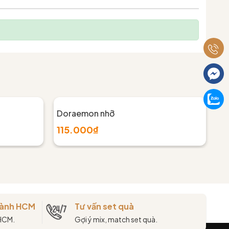
Doraemon nhỡ
Cá
115.000₫
1
thành HCM
Tư vấn set quà
 HCM.
Gợi ý mix, match set quà.