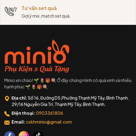
Tư vấn set quà
Gợi ý mix, match set quà.
Minio xin chào! 🌱 🌷 🎁 🍭 Ở đây chúng mình có quà xinh và nhiều
hạnh phúc 🌱 🌷 🎁 🍭
Địa chỉ:
Số 16, Đường D5,Phường Thạnh Mỹ Tây, Bình Thạnh.
29/16 Nguyễn Gia Trí, Thạnh Mỹ Tây, Bình Thạnh.
Điện thoại:
0903361806
Email:
cskhminio@gmail.com