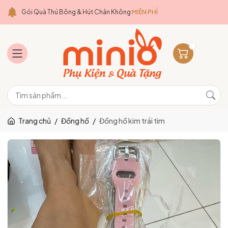
Gói Quà Thú Bông & Hút Chân Không
MIỄN PHÍ
Trang chủ
/
Đồng hồ
/
Đồng hồ kim trái tim