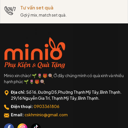
Tư vấn set quà
Gợi ý mix, match set quà.
Minio xin chào! 🌱 🌷 🎁 🍭 Ở đây chúng mình có quà xinh và nhiều
hạnh phúc 🌱 🌷 🎁 🍭
Địa chỉ:
Số 16, Đường D5,Phường Thạnh Mỹ Tây, Bình Thạnh.
29/16 Nguyễn Gia Trí, Thạnh Mỹ Tây, Bình Thạnh.
Điện thoại:
0903361806
Email:
cskhminio@gmail.com