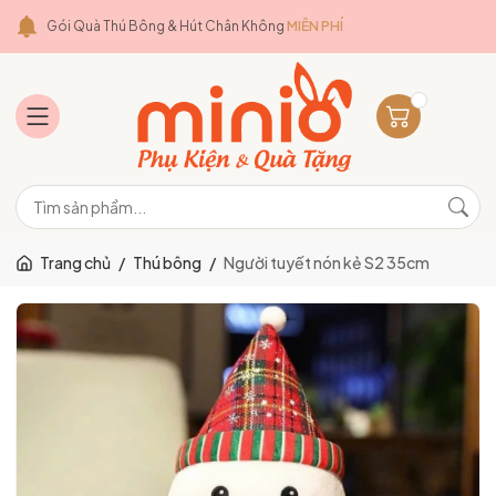
Gói Quà Thú Bông & Hút Chân Không
MIỄN PHÍ
Trang chủ
/
Thú bông
/
Người tuyết nón kẻ S2 35cm