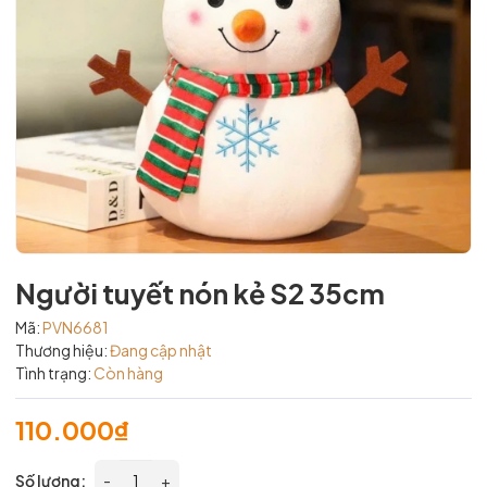
Người tuyết nón kẻ S2 35cm
Mã:
PVN6681
Thương hiệu:
Đang cập nhật
Tình trạng:
Còn hàng
110.000₫
Số lượng:
-
+