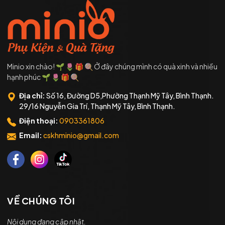
Minio xin chào! 🌱 🌷 🎁 🍭 Ở đây chúng mình có quà xinh và nhiều
hạnh phúc 🌱 🌷 🎁 🍭
Địa chỉ:
Số 16, Đường D5,Phường Thạnh Mỹ Tây, Bình Thạnh.
29/16 Nguyễn Gia Trí, Thạnh Mỹ Tây, Bình Thạnh.
Điện thoại:
0903361806
Email:
cskhminio@gmail.com
VỀ CHÚNG TÔI
Nội dung đang cập nhật.