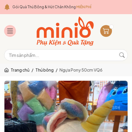
Gói Quà Thú Bông & Hút Chân Không
MIỄN PHÍ
Trang chủ
/
Thú bông
/
Ngựa Pony 50cm VQ6