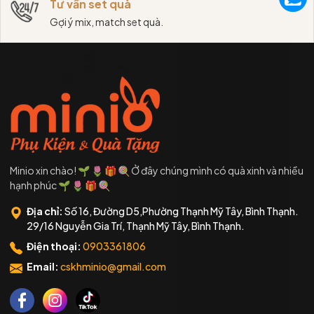
Tư vấn set quà
Gợi ý mix, match set quà.
Minio xin chào! 🌱 🌷 🎁 🍭 Ở đây chúng mình có quà xinh và nhiều
hạnh phúc 🌱 🌷 🎁 🍭
Địa chỉ:
Số 16, Đường D5,Phường Thạnh Mỹ Tây, Bình Thạnh.
29/16 Nguyễn Gia Trí, Thạnh Mỹ Tây, Bình Thạnh.
Điện thoại:
0903361806
Email:
cskhminio@gmail.com