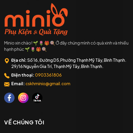
Minio xin chào! 🌱 🌷 🎁 🍭 Ở đây chúng mình có quà xinh và nhiều
hạnh phúc 🌱 🌷 🎁 🍭
Địa chỉ:
Số 16, Đường D5,Phường Thạnh Mỹ Tây, Bình Thạnh.
29/16 Nguyễn Gia Trí, Thạnh Mỹ Tây, Bình Thạnh.
Điện thoại:
0903361806
Email:
cskhminio@gmail.com
VỀ CHÚNG TÔI