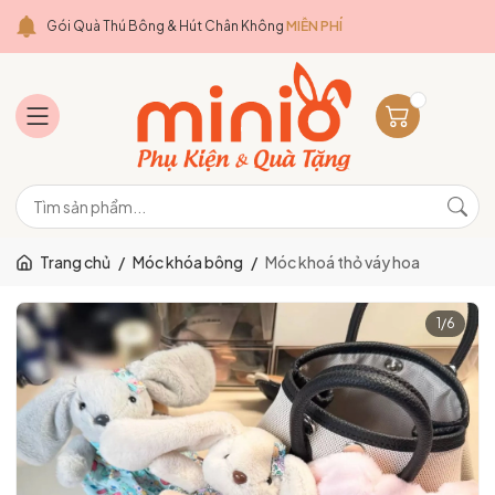
Gói Quà Thú Bông & Hút Chân Không
MIỄN PHÍ
Trang chủ
/
Móc khóa bông
/
Móc khoá thỏ váy hoa
1
/
6