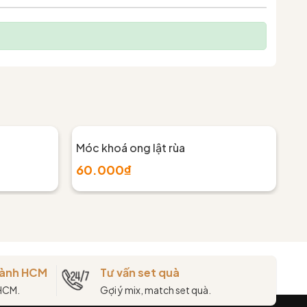
Móc khoá ong lật rùa
Mó
60.000₫
6
thành HCM
Tư vấn set quà
 HCM.
Gợi ý mix, match set quà.