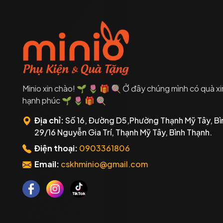
Minio xin chào! 🌱 🌷 🎁 🍭 Ở đây chúng mình có quà xi
hạnh phúc 🌱 🌷 🎁 🍭
Địa chỉ:
Số 16, Đường D5,Phường Thạnh Mỹ Tây, Bì
29/16 Nguyễn Gia Trí, Thạnh Mỹ Tây, Bình Thạnh.
Điện thoại:
0903361806
Email:
cskhminio@gmail.com