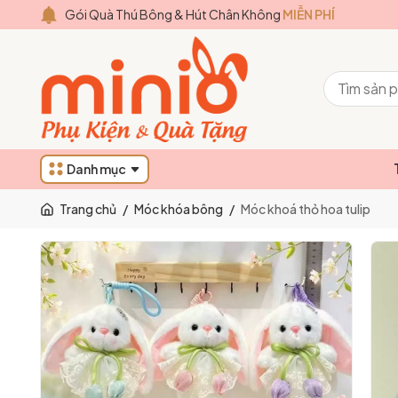
Gói Quà Thú Bông & Hút Chân Không
MIỄN PHÍ
Danh mục
Trang chủ
/
Móc khóa bông
/
Móc khoá thỏ hoa tulip