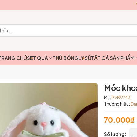
TRANG CHỦ
SET QUÀ
THÚ BÔNG
LY SỨ
TẤT CẢ SẢN PHẨM
Móc khoá
Mã:
PVN9743
Thương hiệu:
Đa
70.000₫
Số lượng:
-