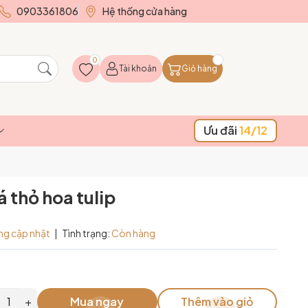
0903361806
Hệ thống cửa hàng
0
Tài khoản
Giỏ hàng
Ưu đãi
14/12
 thỏ hoa tulip
ng cập nhật
|
Tình trạng:
Còn hàng
+
Mua ngay
Thêm vào giỏ