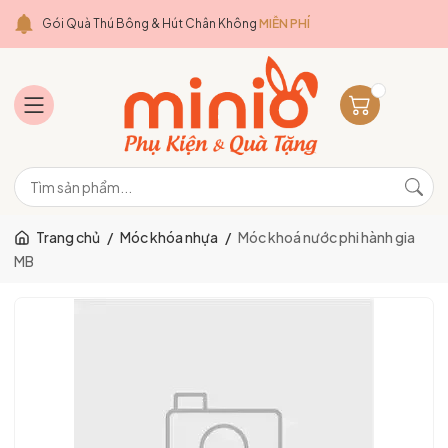
Gói Quà Thú Bông & Hút Chân Không
MIỄN PHÍ
Trang chủ
/
Móc khóa nhựa
/
Móc khoá nước phi hành gia
MB