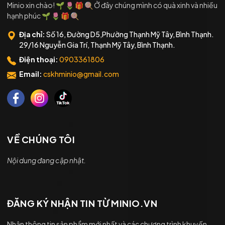
Minio xin chào! 🌱 🌷 🎁 🍭 Ở đây chúng mình có quà xinh và nhiều
hạnh phúc 🌱 🌷 🎁 🍭
Địa chỉ:
Số 16, Đường D5,Phường Thạnh Mỹ Tây, Bình Thạnh.
29/16 Nguyễn Gia Trí, Thạnh Mỹ Tây, Bình Thạnh.
Điện thoại:
0903361806
Email:
cskhminio@gmail.com
VỀ CHÚNG TÔI
Nội dung đang cập nhật.
ĐĂNG KÝ NHẬN TIN TỪ MINIO.VN
Nhận thông tin sản phẩm mới nhất và các chương trình khuyến