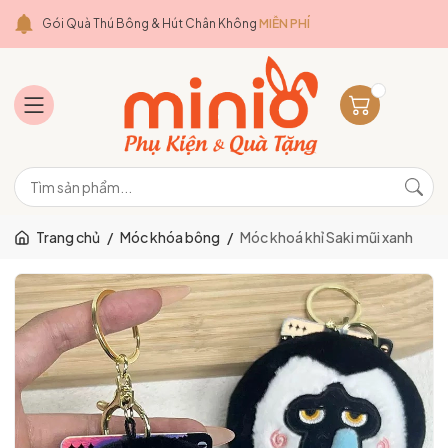
Gói Quà Thú Bông & Hút Chân Không
MIỄN PHÍ
Trang chủ
/
Móc khóa bông
/
Móc khoá khỉ Saki mũi xanh