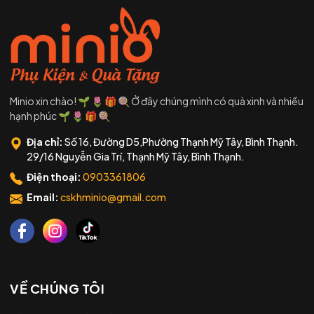
Minio xin chào! 🌱 🌷 🎁 🍭 Ở đây chúng mình có quà xinh và nhiều
hạnh phúc 🌱 🌷 🎁 🍭
Địa chỉ:
Số 16, Đường D5,Phường Thạnh Mỹ Tây, Bình Thạnh.
29/16 Nguyễn Gia Trí, Thạnh Mỹ Tây, Bình Thạnh.
Điện thoại:
0903361806
Email:
cskhminio@gmail.com
VỀ CHÚNG TÔI