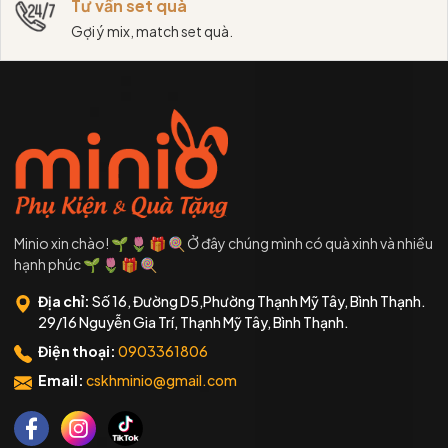
Tư vấn set quà
Gợi ý mix, match set quà.
Minio xin chào! 🌱 🌷 🎁 🍭 Ở đây chúng mình có quà xinh và nhiều
hạnh phúc 🌱 🌷 🎁 🍭
Địa chỉ:
Số 16, Đường D5,Phường Thạnh Mỹ Tây, Bình Thạnh.
29/16 Nguyễn Gia Trí, Thạnh Mỹ Tây, Bình Thạnh.
Điện thoại:
0903361806
Email:
cskhminio@gmail.com