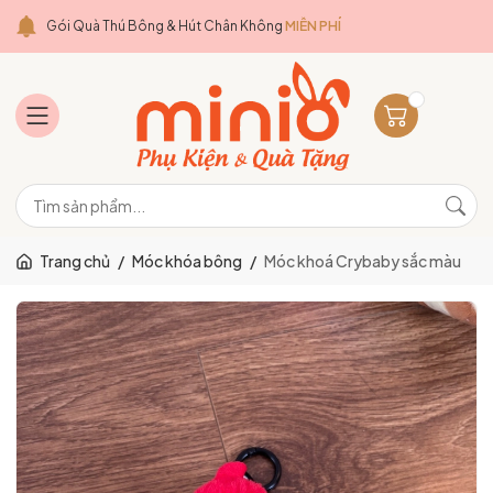
Gói Quà Thú Bông & Hút Chân Không
MIỄN PHÍ
Trang chủ
/
Móc khóa bông
/
Móc khoá Crybaby sắc màu