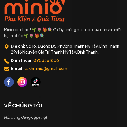
Minio xin chào! 🌱 🌷 🎁 🍭 Ở đây chúng mình có quà xinh và nhiều
hạnh phúc 🌱 🌷 🎁 🍭
Địa chỉ:
Số 16, Đường D5,Phường Thạnh Mỹ Tây, Bình Thạnh.
29/16 Nguyễn Gia Trí, Thạnh Mỹ Tây, Bình Thạnh.
Điện thoại:
0903361806
Email:
cskhminio@gmail.com
VỀ CHÚNG TÔI
Nội dung đang cập nhật.