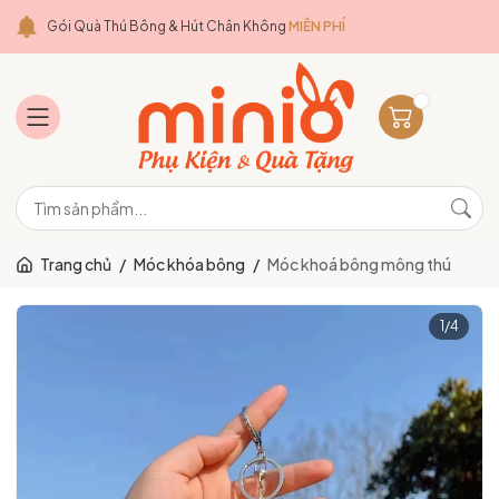
Gói Quà Thú Bông & Hút Chân Không
MIỄN PHÍ
Trang chủ
/
Móc khóa bông
/
Móc khoá bông mông thú
1
/
4