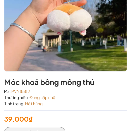
Móc khoá bông mông thú
Mã:
PVN8582
Thương hiệu:
Đang cập nhật
Tình trạng:
Hết hàng
39.000₫