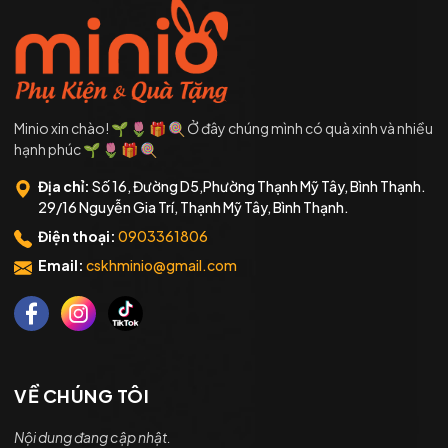
Minio xin chào! 🌱 🌷 🎁 🍭 Ở đây chúng mình có quà xinh và nhiều
hạnh phúc 🌱 🌷 🎁 🍭
Địa chỉ:
Số 16, Đường D5,Phường Thạnh Mỹ Tây, Bình Thạnh.
29/16 Nguyễn Gia Trí, Thạnh Mỹ Tây, Bình Thạnh.
Điện thoại:
0903361806
Email:
cskhminio@gmail.com
VỀ CHÚNG TÔI
Nội dung đang cập nhật.