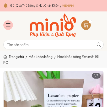
Gói Quà Thú Bông & Hút Chân Không
MIỄN PHÍ
Trang chủ
/
Móc khóa bông
/
Móc khóa bông ếch mắt lồi
PO
1
/
7