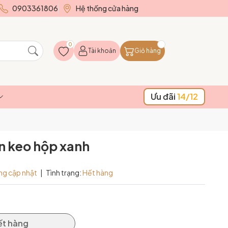
0903361806
Hệ thống cửa hàng
0
Tài khoản
Giỏ hàng
Ưu đãi
14/12
ẵn keo hộp xanh
ng cập nhật
|
Tình trạng:
Hết hàng
ết hàng