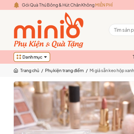
Gói Quà Thú Bông & Hút Chân Không
MIỄN PHÍ
Danh mục
Trang chủ
/
Phụ kiện trang điểm
/
Mi giả sẵn keo hộp xan