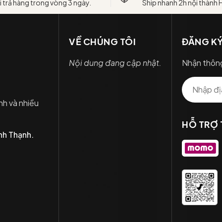
i trả hàng trong vòng 3 ngày.
Ship nhanh 2h nội thành
VỀ CHÚNG TÔI
ĐĂNG KÝ
Nội dung đang cập nhật.
Nhận thông
nh và nhiều
HỖ TRỢ
nh Thạnh.