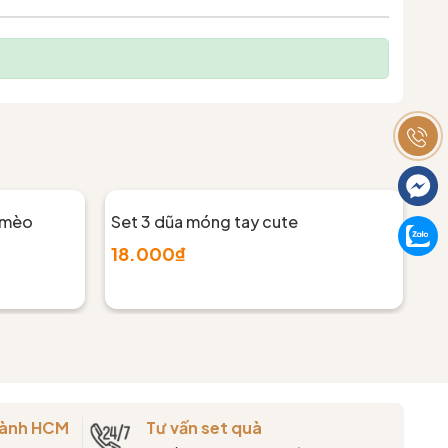
 mèo
Set 3 dũa móng tay cute
Se
18.000₫
2
thành HCM
Tư vấn set quà