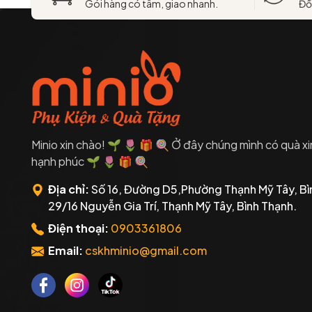
Gói hàng có tâm, giao nhanh.
Đổ
Minio xin chào! 🌱 🌷 🎁 🍭 Ở đây chúng mình có quà xi
hạnh phúc 🌱 🌷 🎁 🍭
Địa chỉ:
Số 16, Đường D5,Phường Thạnh Mỹ Tây, Bì
29/16 Nguyễn Gia Trí, Thạnh Mỹ Tây, Bình Thạnh.
Điện thoại:
0903361806
Email:
cskhminio@gmail.com