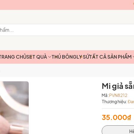
TRANG CHỦ
SET QUÀ
THÚ BÔNG
LY SỨ
TẤT CẢ SẢN PHẨM
h
Mi giả s
Mã:
PVN8212
Thương hiệu:
Đa
35.000₫
H