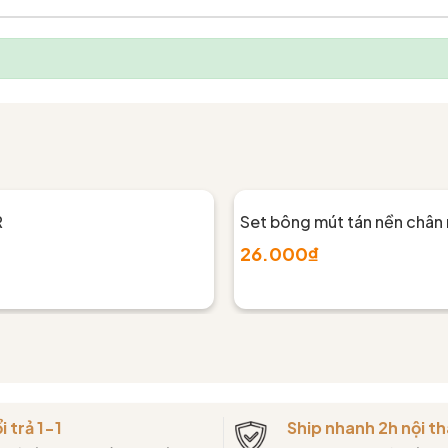
R
Set bông mút tán nền chân
26.000₫
i trả 1-1
Ship nhanh 2h nội 