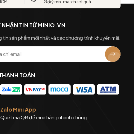
 HCM.
Gợi ý mix, match set quà.
 NHẬN TIN TỪ MINIO.VN
 tin sản phẩm mới nhất và các chương trình khuyến mãi.
 THANH TOÁN
Zalo Mini App
Quét mã QR để mua hàng nhanh chóng