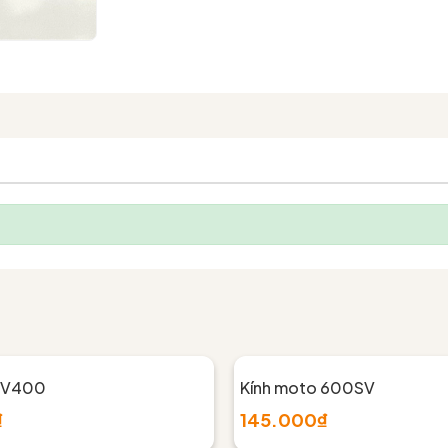
 UV400
Kính moto 600SV
₫
145.000₫