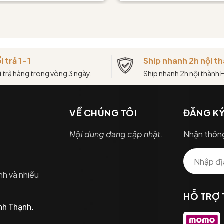
i trả 1-1
Ship nhanh 2h nội 
i trả hàng trong vòng 3 ngày.
Ship nhanh 2h nội thành
VỀ CHÚNG TÔI
ĐĂNG KÝ
Nội dung đang cập nhật.
Nhận thông
nh và nhiều
HỖ TRỢ
nh Thạnh.