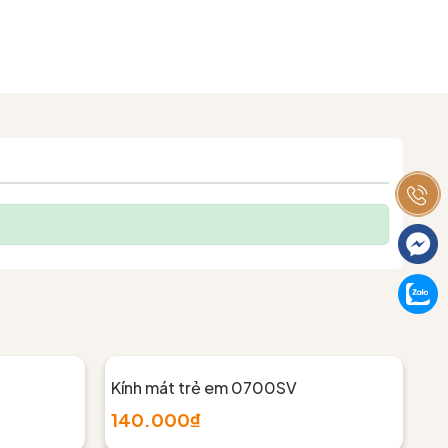
Kính mát trẻ em 0700SV
Kí
140.000₫
1