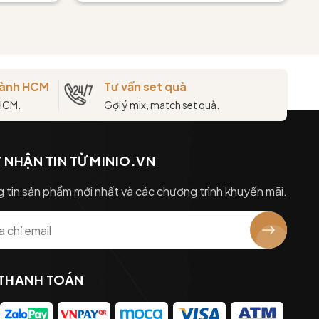
thành HCM
Tư vấn set quà
 HCM.
Gợi ý mix, match set quà.
 NHẬN TIN TỪ MINIO.VN
 tin sản phẩm mới nhất và các chương trình khuyến mãi.
 THANH TOÁN