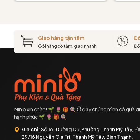
Giao hàng tận tâm
Đổ
Gói hàng có tâm, giao nhanh.
Đổ
Minio xin chào! 🌱 🌷 🎁 🍭 Ở đây chúng mình có quà xi
hạnh phúc 🌱 🌷 🎁 🍭
Địa chỉ:
Số 16, Đường D5,Phường Thạnh Mỹ Tây, Bì
29/16 Nguyễn Gia Trí, Thạnh Mỹ Tây, Bình Thạnh.