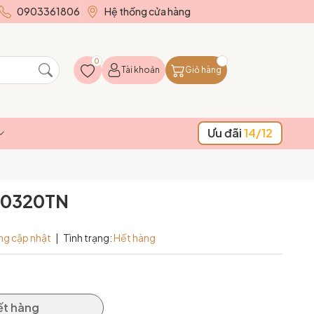
0903361806
Hệ thống cửa hàng
0
Tài khoản
Giỏ hàng
Ưu đãi
14/12
h 0320TN
ng cập nhật
|
Tình trạng:
Hết hàng
ết hàng