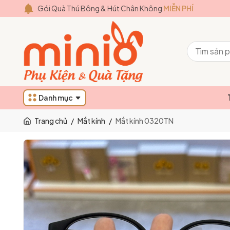
Gói Quà Thú Bông & Hút Chân Không
MIỄN PHÍ
Danh mục
Trang chủ
/
Mắt kính
/
Mắt kính 0320TN