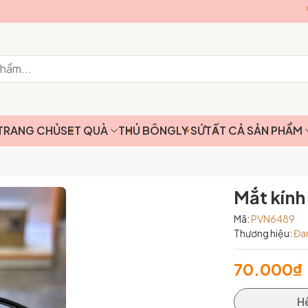
TRANG CHỦ
SET QUÀ
THÚ BÔNG
LY SỨ
TẤT CẢ SẢN PHẨM
Mắt kín
Mã:
PVN6489
Thương hiệu:
Đa
70.000₫
H