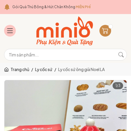
Gói Quà Thú Bông & Hút Chân Không
MIỄN PHÍ
Trang chủ
/
Ly cốc sứ
/
Ly cốc sứ ông già Noel LA
1
/
3