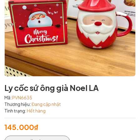
Ly cốc sứ ông già Noel LA
Mã:
PVN6635
Thương hiệu:
Đang cập nhật
Tình trạng:
Hết hàng
145.000₫