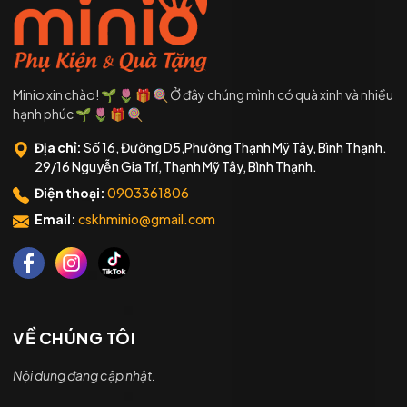
Minio xin chào! 🌱 🌷 🎁 🍭 Ở đây chúng mình có quà xinh và nhiều
hạnh phúc 🌱 🌷 🎁 🍭
Địa chỉ:
Số 16, Đường D5,Phường Thạnh Mỹ Tây, Bình Thạnh.
29/16 Nguyễn Gia Trí, Thạnh Mỹ Tây, Bình Thạnh.
Điện thoại:
0903361806
Email:
cskhminio@gmail.com
VỀ CHÚNG TÔI
Nội dung đang cập nhật.