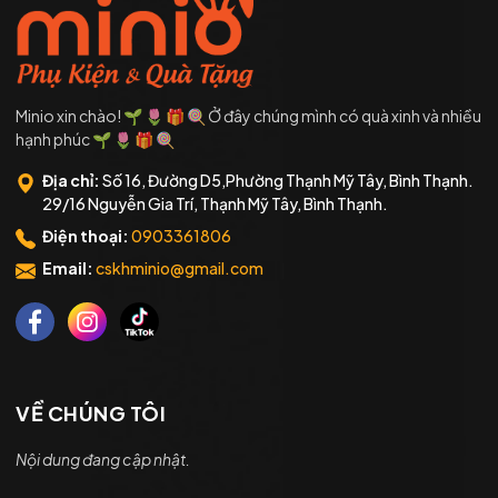
Minio xin chào! 🌱 🌷 🎁 🍭 Ở đây chúng mình có quà xinh và nhiều
hạnh phúc 🌱 🌷 🎁 🍭
Địa chỉ:
Số 16, Đường D5,Phường Thạnh Mỹ Tây, Bình Thạnh.
29/16 Nguyễn Gia Trí, Thạnh Mỹ Tây, Bình Thạnh.
Điện thoại:
0903361806
Email:
cskhminio@gmail.com
VỀ CHÚNG TÔI
Nội dung đang cập nhật.