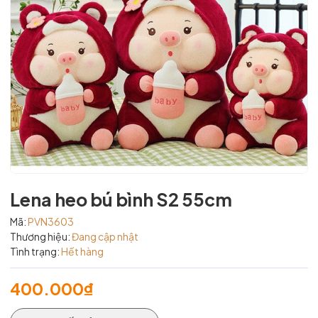
Lena heo bú bình S2 55cm
Mã:
PVN3603
Thương hiệu:
Đang cập nhật
Tình trạng:
Hết hàng
400.000₫