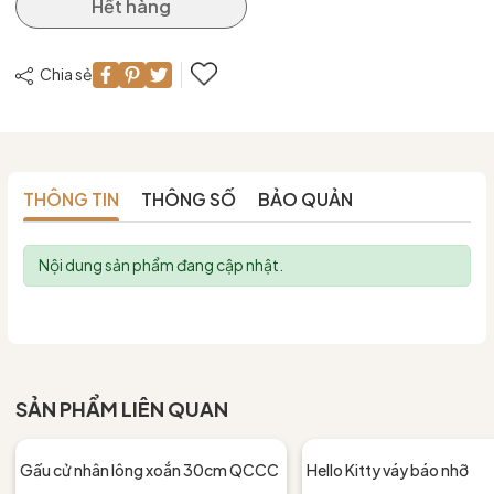
Hết hàng
Chia sẻ
THÔNG TIN
THÔNG SỐ
BẢO QUẢN
Nội dung sản phẩm đang cập nhật.
SẢN PHẨM LIÊN QUAN
Gấu cử nhân lông xoắn 30cm QCCC
Hello Kitty váy báo nhỡ