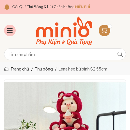
Gói Quà Thú Bông & Hút Chân Không
MIỄN PHÍ
Trang chủ
/
Thú bông
/
Lena heo bú bình S2 55cm