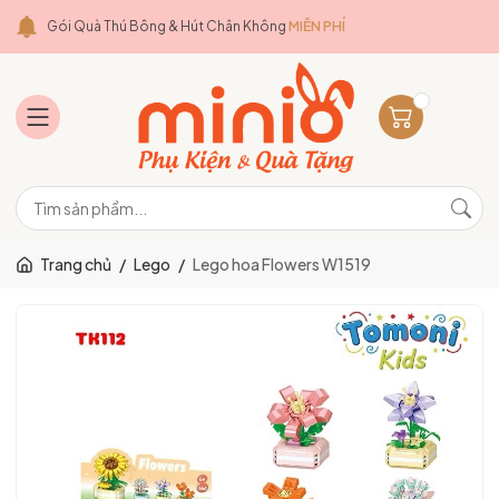
Gói Quà Thú Bông & Hút Chân Không
MIỄN PHÍ
Trang chủ
/
Lego
/
Lego hoa Flowers W1519