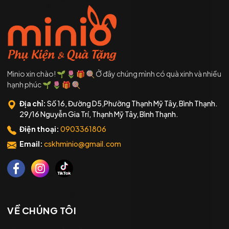
Minio xin chào! 🌱 🌷 🎁 🍭 Ở đây chúng mình có quà xinh và nhiều
hạnh phúc 🌱 🌷 🎁 🍭
Địa chỉ:
Số 16, Đường D5,Phường Thạnh Mỹ Tây, Bình Thạnh.
29/16 Nguyễn Gia Trí, Thạnh Mỹ Tây, Bình Thạnh.
Điện thoại:
0903361806
Email:
cskhminio@gmail.com
VỀ CHÚNG TÔI