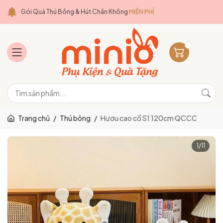
Gói Quà Thú Bông & Hút Chân Không
MIỄN PHÍ
Trang chủ
/
Thú bông
/
Hươu cao cổ S1 120cm QCCC
1
/
11