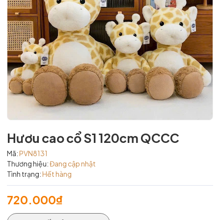
Hươu cao cổ S1 120cm QCCC
Mã:
PVN8131
Thương hiệu:
Đang cập nhật
Tình trạng:
Hết hàng
720.000₫