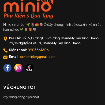
Minio xin chào! 🌱 🌷 🎁 🍭 Ở đây chúng mình có quà xinh và nhiều
hạnh phúc 🌱 🌷 🎁 🍭
Địa chỉ:
Số 16, Đường D5,Phường Thạnh Mỹ Tây, Bình Thạnh.
29/16 Nguyễn Gia Trí, Thạnh Mỹ Tây, Bình Thạnh.
Điện thoại:
0903361806
Email:
cskhminio@gmail.com
VỀ CHÚNG TÔI
Nội dung đang cập nhật.