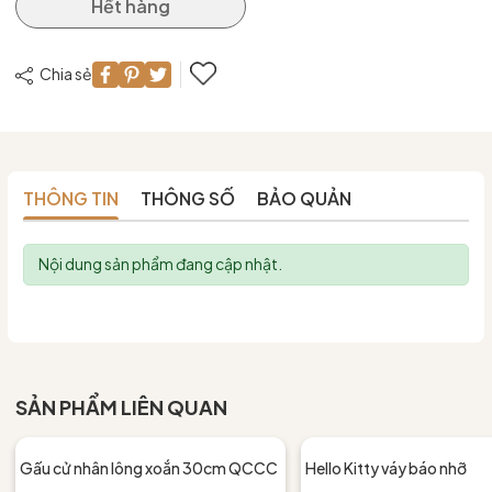
Hết hàng
Chia sẻ
THÔNG TIN
THÔNG SỐ
BẢO QUẢN
Nội dung sản phẩm đang cập nhật.
SẢN PHẨM LIÊN QUAN
Gấu cử nhân lông xoắn 30cm QCCC
Hello Kitty váy báo nhỡ