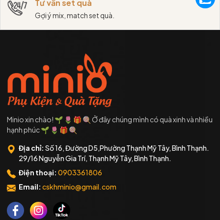
Tư vấn set quà
Gợi ý mix, match set quà.
Minio xin chào! 🌱 🌷 🎁 🍭 Ở đây chúng mình có quà xinh và nhiều
hạnh phúc 🌱 🌷 🎁 🍭
Địa chỉ:
Số 16, Đường D5,Phường Thạnh Mỹ Tây, Bình Thạnh.
29/16 Nguyễn Gia Trí, Thạnh Mỹ Tây, Bình Thạnh.
Điện thoại:
0903361806
Email:
cskhminio@gmail.com