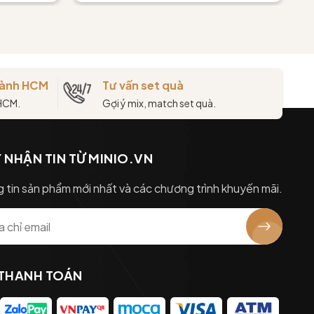
thành HCM
Tư vấn set quà
 HCM.
Gợi ý mix, match set quà.
 NHẬN TIN TỪ MINIO.VN
 tin sản phẩm mới nhất và các chương trình khuyến mãi.
 THANH TOÁN