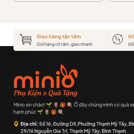
Giao hàng tận tâm
Đổ
Gói hàng có tâm, giao nhanh.
Đổ
Minio xin chào! 🌱 🌷 🎁 🍭 Ở đây chúng mình có quà xi
hạnh phúc 🌱 🌷 🎁 🍭
Địa chỉ:
Số 16, Đường D5,Phường Thạnh Mỹ Tây, Bì
29/16 Nguyễn Gia Trí, Thạnh Mỹ Tây, Bình Thạnh.