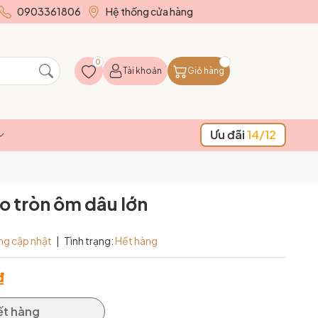
0903361806
Hệ thống cửa hàng
0
Tài khoản
Giỏ hàng
Ưu đãi
14/12
o tròn ôm dâu lớn
ng cập nhật
|
Tình trạng:
Hết hàng
₫
ết hàng