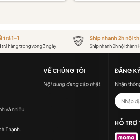
i trả 1-1
Ship nhanh 2h nội 
i trả hàng trong vòng 3 ngày.
Ship nhanh 2h nội thành
VỀ CHÚNG TÔI
ĐĂNG KÝ
Nội dung đang cập nhật.
Nhận thông
nh và nhiều
HỖ TRỢ
nh Thạnh.