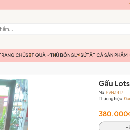
TRANG CHỦ
SET QUÀ
THÚ BÔNG
LY SỨ
TẤT CẢ SẢN PHẨM
Gấu Lots
Mã:
PVN3417
Thương hiệu:
Đa
380.000
H