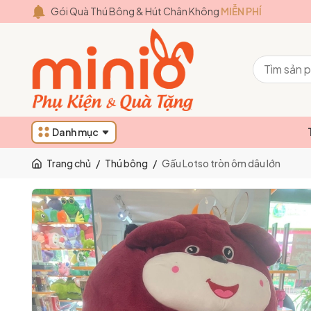
Gói Quà Thú Bông & Hút Chân Không
MIỄN PHÍ
Danh mục
Trang chủ
/
Thú bông
/
Gấu Lotso tròn ôm dâu lớn