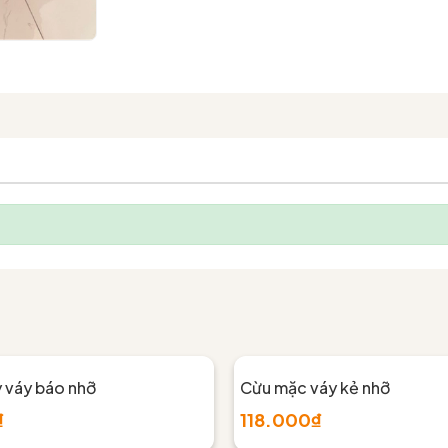
y váy báo nhỡ
Cừu mặc váy kẻ nhỡ
₫
118.000₫