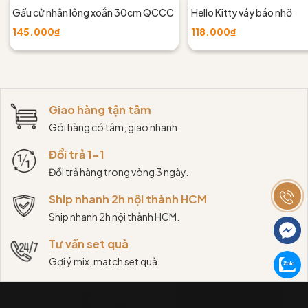
Gấu cử nhân lông xoắn 30cm QCCC
Hello Kitty váy báo nhỡ
145.000₫
118.000₫
Giao hàng tận tâm
Gói hàng có tâm, giao nhanh.
Đổi trả 1-1
Đổi trả hàng trong vòng 3 ngày.
Ship nhanh 2h nội thành HCM
Ship nhanh 2h nội thành HCM.
Tư vấn set quà
Gợi ý mix, match set quà.