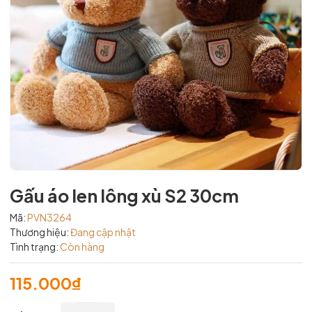
Gấu áo len lông xù S2 30cm
Mã:
PVN3264
Thương hiệu:
Đang cập nhật
Tình trạng:
Còn hàng
115.000₫