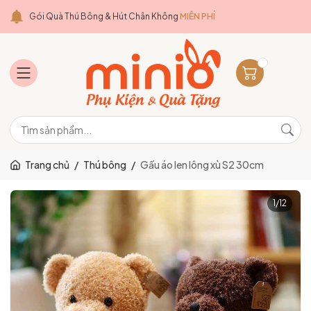
Gói Quà Thú Bông & Hút Chân Không
MIỄN PHÍ
Trang chủ
/
Thú bông
/
Gấu áo len lông xù S2 30cm
1
/
12