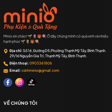
Minio xin chào! 🌱 🌷 🎁 🍭 Ở đây chúng mình có quà xinh và nhiều
hạnh phúc 🌱 🌷 🎁 🍭
Địa chỉ:
Số 16, Đường D5,Phường Thạnh Mỹ Tây, Bình Thạnh.
29/16 Nguyễn Gia Trí, Thạnh Mỹ Tây, Bình Thạnh.
Điện thoại:
0903361806
Email:
cskhminio@gmail.com
VỀ CHÚNG TÔI